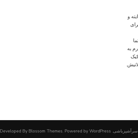
ته و
رای
ما
رم به
کیک
اتیش.
سرآشپزباشی
.
WordPress
. Powered by
Blossom Themes
| Developed By