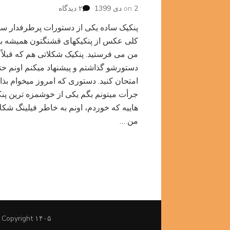
برای
2 دی 1399
on
۲ دیدگاه
پنکیک
پنکیک ساده یکی از دستورات پرطرفدار سای
شکم
پر
کلی عکس از پنکیکهای قشنگتون همیشه ب
من می فرستید. پنکیک شکلاتی هم که قبلاً‌
دستورشو گذاشتم و پیشنهاد میکنم اونم حت
امتحان کنید. دستوری که امروز میخوام بذا
جرأت میتونم بگم یکی از خوشمزه ترین پن
هاییه که خوردم،‌ اونم به خاطر فیلینگ شکل
من …
۱۴۰۵ Copyright