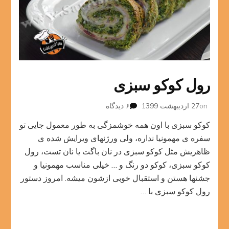
رول کوکو سبزی
برای
on
27 اردیبهشت 1399
۶ دیدگاه
رول
کوکو سبزی با اون همه خوشمزگی به طور معمول جایی تو
کوکو
سبزی
سفره ی مهمونیا نداره، ولی ورژنهای ویرایش شده ی
ظاهریش مثل کوکو سبزی در نان باگت یا نان تست، رول
کوکو سبزی، کوکو دو رنگ و … خیلی مناسب مهمونیا و
جشنها هستن و استقبال خوبی ازشون میشه. امروز دستور
رول کوکو سبزی با …