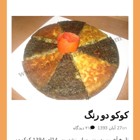
کوکو دو رنگ
برای
on
27 آبان 1393
۲۱ دیدگاه
کوکو
تاریخ آخرین به روز رسانی: شهریور 14ام, 1394 کوکو دو