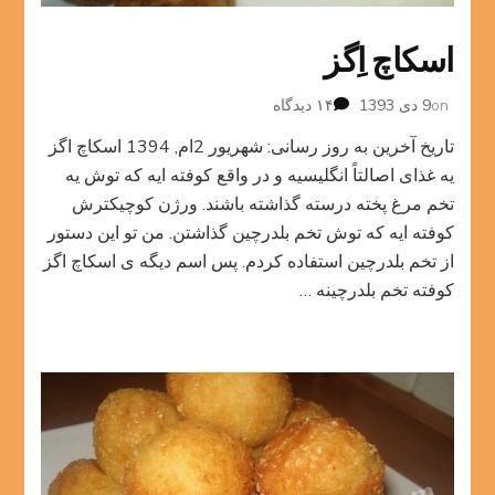
اسکاچ اِگز
برای
on
9 دی 1393
۱۴ دیدگاه
اسکاچ
تاریخ آخرین به روز رسانی: شهریور 2ام, 1394 اسکاچ اگز
اِگز
یه غذای اصالتاً انگلیسیه و در واقع کوفته ایه که توش یه
تخم مرغ پخته درسته گذاشته باشند. ورژن کوچیکترش
کوفته ایه که توش تخم بلدرچین گذاشتن. من تو این دستور
از تخم بلدرچین استفاده کردم. پس اسم دیگه ی اسکاچ اگز
کوفته تخم بلدرچینه …