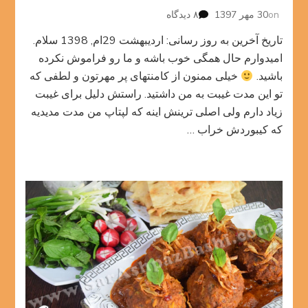
برای
on
30 مهر 1397
۸ دیدگاه
کوکو
تاریخ آخرین به روز رسانی: اردیبهشت 29ام, 1398 سلام.
کدو
امیدوارم حال همگی خوب باشه و ما رو فراموش نکرده
باشید.
خیلی ممنون از کامنتهای پر مهرتون و لطفی که
تو این مدت غیبت به من داشتید. راستش دلیل برای غیبت
زیاد دارم ولی اصلی ترینش اینه که لپتاپ من مدت مدیدیه
که کیبوردش خراب …