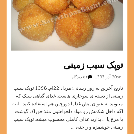
توپک سیب زمینی
برای
on
20 آذر 1393
۵۲ دیدگاه
توپک
تاریخ آخرین به روز رسانی: مرداد 22ام, 1398 توپک سیب
سیب
زمینی
زمینی از دسته ی سوخاری هاست. غذای گیاهی سبک که
میتونید به عنوان پیش غذا یا دورچین هم استفاده کنید. البته
اگه داخل شکمش رو مواد دلخواهتون مثلا خوراک گوشت
یا مرغ یا … بذارید غذای کاملی محسوب میشه. توپک سیب
زمینی خوشمزه و راحته، …