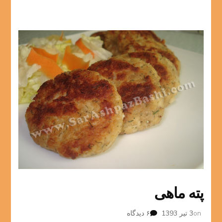
پته ماهی
برای
on
3 تیر 1393
۶ دیدگاه