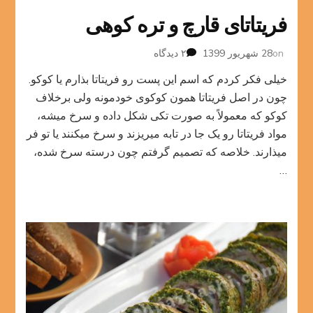
فریتاتای قارچ و تره کوهی
برای
on
28 شهریور 1399
۲ دیدگاه
فریتاتای
خیلی فکر کردم که اسم این پست رو فریتاتا بذارم یا کوکو.
قارچ
و
چون در اصل فریتاتا همون کوکوی خودمونه ولی برخلاف
تره
کوکو که معمولاً به صورت تکی شکل داده و سرخ میشه،
کوهی
مواد فریتاتا رو یک جا در تابه میریزند و سرخ میکنند یا تو فر
میذارند. خلاصه که تصمیم گرفتم چون درسته سرخ شده،
…