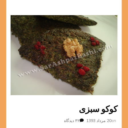
کوکو سبزی
برای
on
20 مرداد 1393
۳۲ دیدگاه
کوکو