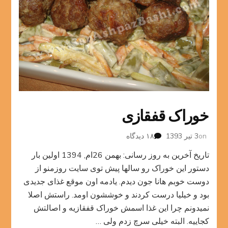
خوراک قفقازی
برای
on
3 تیر 1393
۱۸ دیدگاه
خوراک
تاریخ آخرین به روز رسانی: بهمن 26ام, 1394 اولین بار
قفقازی
دستور این خوراک رو سالها پیش توی سایت روزمنو از
دوست خوبم هانا جون دیدم. یادمه اون موقع غذای جدیدی
بود و خیلیا درست کردند و خوششون اومد. راستش اصلا
نمیدونم چرا این غذا اسمش خوراک قفقازیه و اصالتش
کجاییه. البته خیلی سرچ زدم ولی …