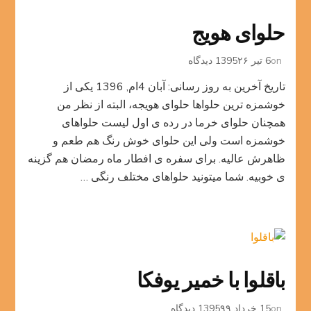
حلوای هویج
برای
on
6 تیر 1395
۲۶ دیدگاه
حلوای
تاریخ آخرین به روز رسانی: آبان 4ام, 1396 یکی از
هویج
خوشمزه ترین حلواها حلوای هویجه، البته از نظر من
همچنان حلوای خرما در رده ی اول لیست حلواهای
خوشمزه است ولی این حلوای خوش رنگ هم طعم و
ظاهرش عالیه. برای سفره ی افطار ماه رمضان هم گزینه
ی خوبیه. شما میتونید حلواهای مختلف رنگی …
باقلوا با خمیر یوفکا
برای
on
15 خرداد 1395
۹۹ دیدگاه