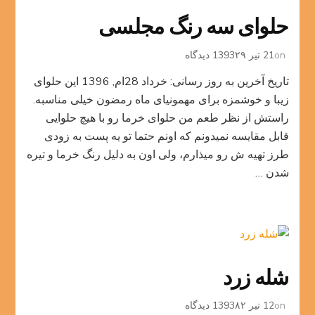
حلوای سه رنگ مجلسی
برای
on
21 تیر 1393
۲۹ دیدگاه
حلوای
تاریخ آخرین به روز رسانی: خرداد 28ام, 1396 این حلوای
سه
رنگ
زیبا و خوشمزه برای مهمونیای ماه رمضون خیلی مناسبه.
مجلسی
راستش از نظر طعم من حلوای خرما رو با هیچ حلوایی
قابل مقایسه نمیدونم که اونم حتما تو یه پست به زودی
طرز تهیه ش رو میذارم، ولی اون به دلیل رنگ خرما و تیره
شدن …
شله زرد
برای
on
12 تیر 1393
۸۲ دیدگاه