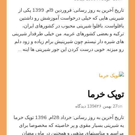
باقلوا
تاریخ آخرین به روز رسانی: فروردین 9ام, 1399 یکی از
با
خمیر
شیرینی هایی که خیلی درخواست آموزشش رو داشتین
یوفکا
باقلواست. باقلوا شیرینی محبوب در کشورهای ایران،
ترکیه و بعضی کشورهای عربیه. من خیلی طرفدار شیرینی
های شیره دار نیستم چون شیرینیش برام زیاده و زود دلم
رو میزنه. خوبی درست کردن این جور شیرینی ها اینه …
توپک خرما
برای
on
27 بهمن 1394
۲۶ دیدگاه
توپک
تاریخ آخرین به روز رسانی: خرداد 28ام, 1396 توپک خرما
خرما
یه شیرینی بسیار مقوی و پر خاصیته که مخصوصا برای
مراسم و مناسبتهای مذهبی و همچنین در ماه رمضان