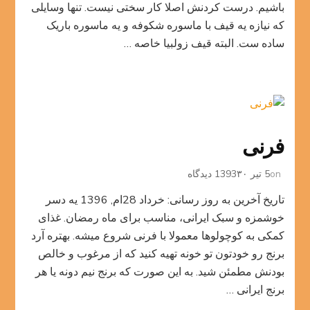
باشیم. درست کردنش اصلا کار سختی نیست. تنها وسایلی
که نیازه یه قیف با ماسوره شکوفه و یه ماسوره باریک
ساده ست. البته قیف زولبیا خاصه …
فرنی
برای
on
5 تیر 1393
۳۰ دیدگاه
فرنی
تاریخ آخرین به روز رسانی: خرداد 28ام, 1396 یه دسر
خوشمزه و سبک ایرانی، مناسب برای ماه رمضان. غذای
کمکی به کوچولوها معمولا با فرنی شروع میشه. بهتره آرد
برنج رو خودتون تو خونه تهیه کنید که از مرغوب و خالص
بودنش مطمئن شید. به این صورت که برنج نیم دونه یا هر
برنج ایرانی …