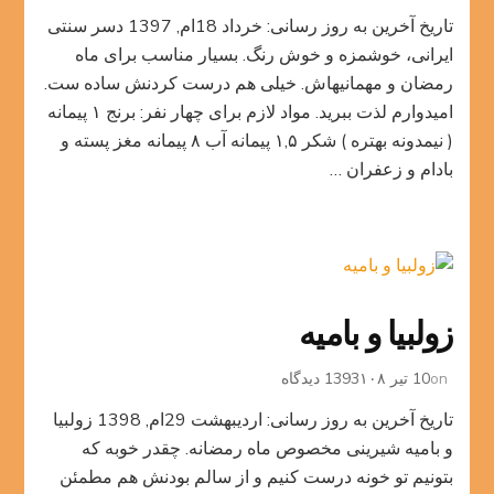
شله
تاریخ آخرین به روز رسانی: خرداد 18ام, 1397 دسر سنتی
زرد
ایرانی، خوشمزه و خوش رنگ. بسیار مناسب برای ماه
رمضان و مهمانیهاش. خیلی هم درست کردنش ساده ست.
امیدوارم لذت ببرید. مواد لازم برای چهار نفر: برنج ۱ پیمانه
( نیمدونه بهتره ) شکر ۱,۵ پیمانه آب ۸ پیمانه مغز پسته و
بادام و زعفران …
زولبیا و بامیه
برای
on
10 تیر 1393
۱۰۸ دیدگاه
زولبیا
تاریخ آخرین به روز رسانی: اردیبهشت 29ام, 1398 زولبیا
و
بامیه
و بامیه شیرینی مخصوص ماه رمضانه. چقدر خوبه که
بتونیم تو خونه درست کنیم و از سالم بودنش هم مطمئن