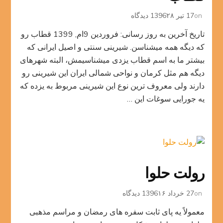
برای
on
17 تیر 1396
۲۸ دیدگاه
قطاب
تاریخ آخرین به روز رسانی: فروردین 9ام, 1399 قطاب رو
که دیگه همه میشناسن. شیرینی سنتی و اصیل ایرانی که
بیشتر ما به اسم قطاب یزدی میشناسیمش، البته شهرهای
دیگه هم مثل کرمان و نواحی شمالی ایران این شیرینی رو
دارند ولی معروف ترین نوع این شیرینی مربوط به یزده که
یه جورایی سوغات این …
رولت حلوا
برای
on
27 خرداد 1396
۱۶ دیدگاه
رولت
معمولاً یه پای ثابت سفره های رمضان و مراسم مذهبی
حلوا