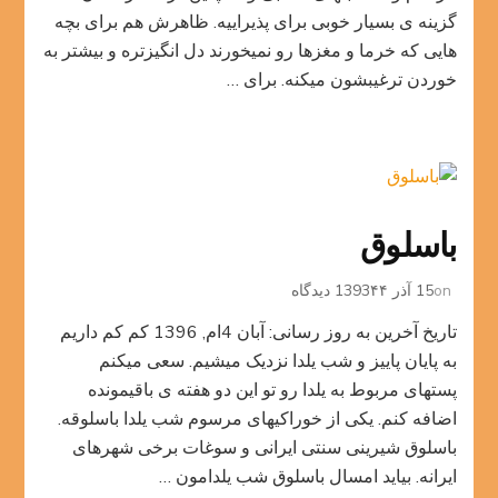
گزینه ی بسیار خوبی برای پذیراییه. ظاهرش هم برای بچه
هایی که خرما و مغزها رو نمیخورند دل انگیزتره و بیشتر به
خوردن ترغیبشون میکنه. برای …
باسلوق
برای
on
15 آذر 1393
۴۴ دیدگاه
باسلوق
تاریخ آخرین به روز رسانی: آبان 4ام, 1396 کم کم داریم
به پایان پاییز و شب یلدا نزدیک میشیم. سعی میکنم
پستهای مربوط به یلدا رو تو این دو هفته ی باقیمونده
اضافه کنم. یکی از خوراکیهای مرسوم شب یلدا باسلوقه.
باسلوق شیرینی سنتی ایرانی و سوغات برخی شهرهای
ایرانه. بیاید امسال باسلوق شب یلدامون …