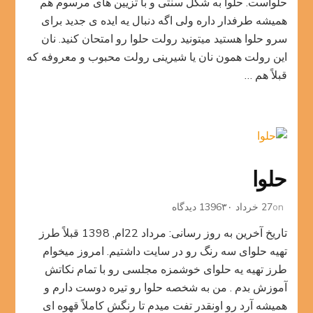
حلواست. حلوا به شکل سنتی و با تزیین های مرسوم هم
همیشه طرفدار داره ولی اگه دنبال یه ایده ی جدید برای
سرو حلوا هستید میتونید رولت حلوا رو امتحان کنید. نان
این رولت همون نان یا شیرینی رولت محبوب و معروفه که
قبلاً هم …
حلوا
برای
on
27 خرداد 1396
۳۰ دیدگاه
حلوا
تاریخ آخرین به روز رسانی: مرداد 22ام, 1398 قبلاً طرز
تهیه حلوای سه رنگ رو در سایت داشتیم. امروز میخوام
طرز تهیه یه حلوای خوشمزه مجلسی رو با تمام نکاتش
آموزش بدم . من به شخصه حلوا رو تیره دوست دارم و
همیشه آرد رو اونقدر تفت میدم تا رنگش کاملاً قهوه ای