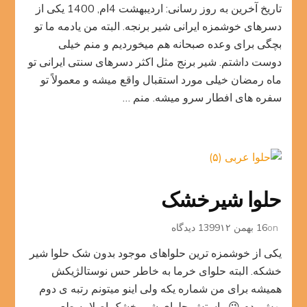
تاریخ آخرین به روز رسانی: اردیبهشت 4ام, 1400 یکی از
برنج
دسرهای خوشمزه ایرانی شیر برنجه. البته من یادمه ما تو
بچگی برای وعده صبحانه هم میخوردیم و منم خیلی
دوست داشتم. شیر برنج مثل اکثر دسرهای سنتی ایرانی تو
ماه رمضان خیلی مورد استقبال واقع میشه و معمولاً تو
سفره های افطار سرو میشه. منم …
حلوا شیرخشک
برای
on
16 بهمن 1399
۱۲ دیدگاه
حلوا
یکی از خوشمزه ترین حلواهای موجود بدون شک حلوا شیر
شیرخشک
خشکه. البته حلوای خرما به خاطر حس نوستالژیکش
همیشه برای من شماره یکه ولی اینو میتونم رتبه ی دوم
بهش بدم 😉 راستش حلوای شیر خشک اصلا یه طعم