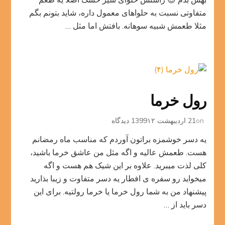
متفاوتی نسبت به حلواهای معمول داره، شاید بتونم بگم
مثلا طعمش شبیه سوهانه. بافتش اما مثل …
رول خرما
برای
on
21 اردیبهشت 1399
۱۲ دیدگاه
رول
یه دسر خوشمزه براتون آوردم که مناسب ماه رمضانم
خرما
هست. طعمش عالیه و اگه مثل من عاشق خرما باشید،
کلی لذت میبرید. علاوه بر این شیک هم هست و اگه
میخواید رو سفره ی افطار یه دسر متفاوت و زیبا بذارید
پیشنهاد من به شما رول خرما یا خرما رولتیه. برای این
دسر باید از …