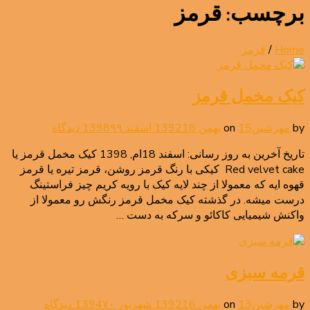
برچسب:
قرمز
Home
/
قرمز
کیک مخمل قرمز
برای
by
مهرشین
15 بهمن 1392
on
18 اسفند 1398
۹۹ دیدگاه
کیک
تاریخ آخرین به روز رسانی: اسفند 18ام, 1398 کیک مخمل قرمز یا
مخمل
Red velvet cake کیکی با رنگ قرمز روشن، قرمز تیره یا قرمز
قرمز
قهوه ایه که معمولا از چند لایه کیک با رویه کریم چیز فراستینگ
درست میشه. در گذشته کیک مخمل قرمز رنگش رو معمولا از
واکنش شیمیایی کاکائو و سرکه به دست …
قرمه سبزی
برای
by
مهرشین
13 بهمن 1392
on
16 شهریور 1394
۷۰ دیدگاه