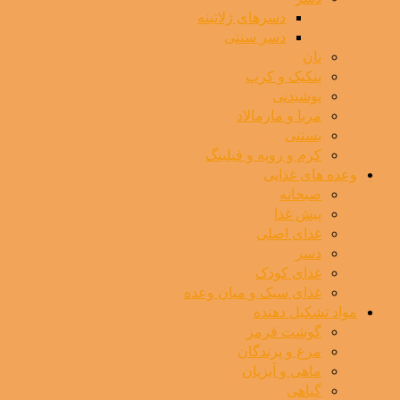
دسرهای ژلاتینه
دسر سنتی
نان
پنکیک و کرپ
نوشیدنی
مربا و مارمالاد
بستنی
کرم و رویه و فیلینگ
وعده های غذایی
صبحانه
پیش غذا
غذای اصلی
دسر
غذای کودک
غذای سبک و میان وعده
مواد تشکیل دهنده
گوشت قرمز
مرغ و پرندگان
ماهی و آبزیان
گیاهی