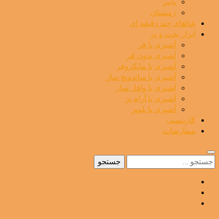
پاییز
زمستان
غذاهای چند دقیقه ای
ابزار پخت و پز
آشپزی با فر
آشپزی بدون فر
آشپزی با مایکروفر
آشپزی با ساندویچ ساز
آشپزی با وافل ساز
آشپزی با آرام پز
آشپزی با پلوپز
کاردستی
سفارشات
جستجو
برای: