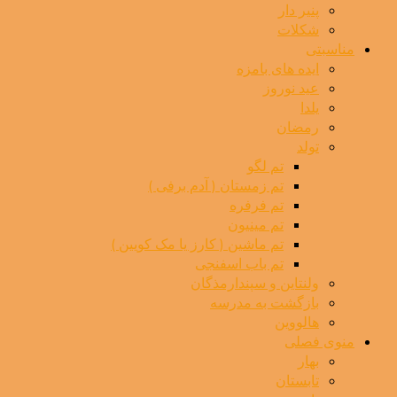
پنیر دار
شکلات
مناسبتی
ایده های بامزه
عید نوروز
یلدا
رمضان
تولد
تم لگو
تم زمستان ( آدم برفی )
تم فرفره
تم مینیون
تم ماشین ( کارز یا مک کویین )
تم باب اسفنجی
ولنتاین و سپندارمذگان
بازگشت به مدرسه
هالووین
منوی فصلی
بهار
تابستان