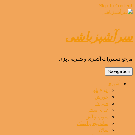
Skip to Content
سرآشپزباشی
مرجع دستورات آشپزی و شیرینی پزی
Navigation
آشپزی
انواع پلو
خورش
خوراک
غذای سنتی
سوپ و آش
ساندویچ و اسنک
سالاد