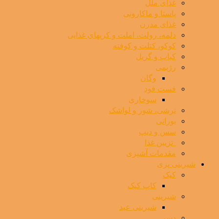
غذای ملل
پاستا و ماکارونی
غذای مدرن
دلمه، رولت، املت و کرپهای غذایی
کوکو، کتلت و کوفته
کباب و گریل
رژیمی
وگان
فست فود
سوخاری
ترشی، شور و لواشک
بورانی
سس و دیپ
⁯ ‌ تزیین غذا
مقدمات آشپزی
شیرینی پزی
کیک
کاپ کیک
شیرینی
شیرینی عید
دسر