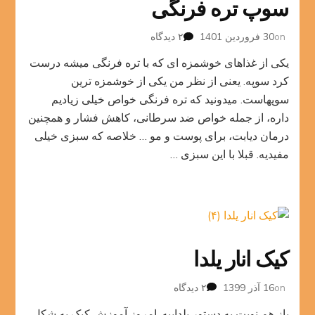
سوپ تره فرنگی
برای
on
30 فروردین 1401
۲ دیدگاه
سوپ
یکی از غذاهای خوشمزه ای که با تره فرنگی میشه درست
تره
فرنگی
کرد سوپه. یعنی از نظر من یکی از خوشمزه ترین
سوپهاست. میدونید که تره فرنگی خواص خیلی زیادیم
داره، از جمله خواص ضد سرطانی، کاهش فشار و همچنین
درمان دیابت، برای پوست و مو … خلاصه که سبزی خیلی
مفیدیه. قبلا با این سبزی …
کیک انار یلدا
برای
on
16 آذر 1399
۲ دیدگاه
کیک
باز هم نوبت یه دستور یلداییه. امروز آموزش کیک به شکل