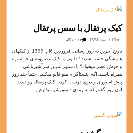
کیک پرتقال با سس پرتقال
برای
on
15 اسفند 1398
۲۴ دیدگاه
کیک
تاریخ آخرین به روز رسانی: فروردین 6ام, 1399 از کیکهای
پرتقال
با
همیشگی خسته شدید؟ دلتون یه کیک عصرونه ی خوشمزه
سس
و خوش عطر میخواد؟ با دستور امروز سرآشپزباشی
پرتقال
همراه باشید. اگه اینستاگرام منو فالو میکنید، حتماً چند روز
پیش استوری ویدیوی درست کردن کیک پرتقال رو دیدید.
اون روز گفتم که به زودی دستورشو میذارم و …