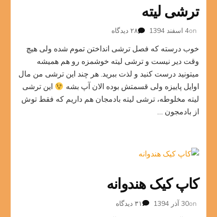
ترشی لیته
برای
on
4 اسفند 1394
۲۸ دیدگاه
ترشی
خوب درسته که فصل ترشی انداختن تموم شده ولی هیچ
لیته
وقت دیر نیست و ترشی لیته خوشمزه رو هم همیشه
میتونید درست کنید و لذت ببرید. هر چند این ترشی من مال
اوایل پاییزه ولی قسمتش بوده الان آپ بشه
این ترشی
لیته مخلوطه، ترشی لیته بادمجان هم داریم که فقط توش
از بادمجون …
کاپ کیک هندوانه
برای
on
30 آذر 1394
۳۱ دیدگاه
کاپ