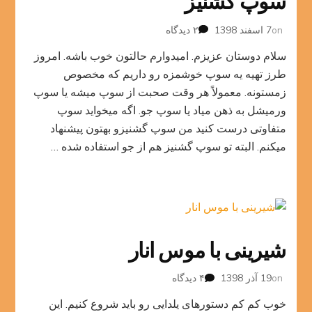
سوپ گشنیز
برای
on
7 اسفند 1398
۲ دیدگاه
سوپ
سلام دوستان عزیزم. امیدوارم حالتون خوب باشه. امروز
گشنیز
طرز تهیه یه سوپ خوشمزه رو داریم که مخصوص
زمستونه. معمولاً هر وقت صحبت از سوپ میشه یا سوپ
ورمیشل به ذهن میاد یا سوپ جو. اگه میخواید سوپ
متفاوتی درست کنید من سوپ گشنیزو بهتون پیشنهاد
میکنم. البته تو سوپ گشنیز هم از جو استفاده شده …
شیرینی با موس انار
برای
on
19 آذر 1398
۴ دیدگاه
شیرینی
خوب کم کم دستورهای یلدایی رو باید شروع کنیم. این
با