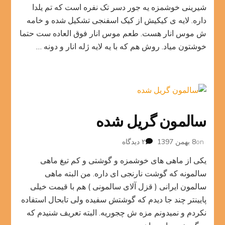
موس
شیرینی خوشمزه یه جور دسر تک نفره است که تم یلدا
انار
داره. لایه ی کیکیش از کیک اسفنجی تشکیل شده و خامه
ش موس انار هست. طعم موس انار فوق العاده ست حتما
خوشتون میاد. روش هم که با یه لایه ژله انار و دونه …
سالمون گریل شده
برای
on
8 بهمن 1397
۲ دیدگاه
سالمون
یکی از ماهی های خوشمزه و گوشتی و کم تیغ ماهی
گریل
شده
سالمونه که گوشت نارنجی ای داره. من البته ماهی
سالمون ایرانی ( قزل آلای سالمونی ) هم با قیمت خیلی
پایینتر چند جا دیدم که گوشتش سفیده ولی تابحال استفاده
نکردم و نمیدونم مزه ش چجوریه. البته تعریف شنیدم که