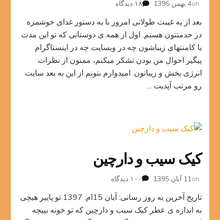
برای
on
4 بهمن 1395
۱۸ دیدگاه
کوفته
بعد از یه غیبت طولانی امروز با یه دستور غذای خوشمزه
انار
و
در خدمتتون هستم. اول از همه ی دوستانی که تو این مدت
پسته
با کامنتهای زیباشون چه در وبسایت چه در اینستاگرام
پیگیر احوال من بودن تشکر میکنم، ممنون از نظرات
انرژی بخش و زیباتون. امیدوارم بتونم از این به بعد سایت
رو مرتب آپدیت …
کیک سیب و دارچین
برای
on
11 آبان 1395
۱۰۰ دیدگاه
کیک
تاریخ آخرین به روز رسانی: آبان 15ام, 1397 تو پاییز هیچی
سیب
و
به اندازه ی عطر کیک سیب و دارچین که تو خونه بپیچه
دارچین