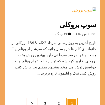
سوپ بروکلی
برای
on
19 مهر 1394
۲۲ دیدگاه
سوپ
تاریخ آخرین به روز رسانی: مرداد 22ام, 1398 بروکلی از
بروکلی
خانواده ی کلم ها جزو سبزیجاتیه که سرشار از ویتامین C
هست و خواص ضد سرطانی داره. بهترین روش پخت
بروکلی بخارپز کردنشه که تو این حالت تمام ویتامینها و
خواصش توش می مونه. پیشنهاد میکنم بخارپزش کنید،
روش کمی نمک و آبلیموی تازه بریزید …
صفحه‌بندی
Page
Page
Page
3
2
1