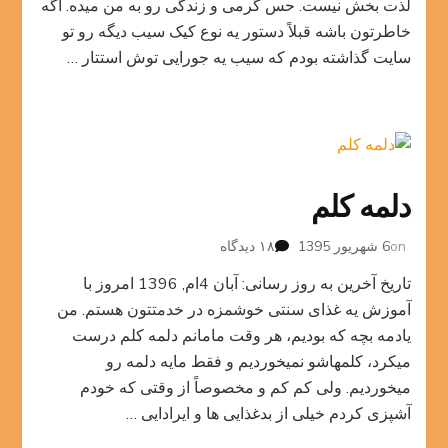
لذت بخش نیست. حس گرمی و زندگی رو به من میده. اگه
خاطرتون باشه قبلاً دستور یه نوع کیک سیب دیگه رو تو
سایت گذاشته بودم که سیب یه جورایی توش استتار …
دلمه کلم
برای
on
6 شهریور 1395
۱۸ دیدگاه
دلمه
تاریخ آخرین به روز رسانی: آبان 4ام, 1396 امروز با
کلم
آموزش یه غذای سنتی خوشمزه در خدمتتون هستم. من
یادمه بچه که بودیم، هر وقت مامانم دلمه کلم درست
میکرد، کلمهاشو نمیخوردیم و فقط مایه دلمه رو
میخوردیم. ولی کم کم و مخصوصاً از وقتی که خودم
آشپزی کردم خیلی از بدغذایی ها و ایرادایی …