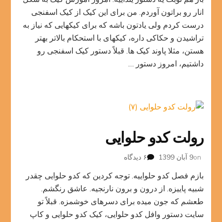
انار
یلدا
انار رو براتون آوردم. من برای این کیک از کیک اسفنجی
درست کردم ولی یادتون باشه که برای کیکهایی که نیاز به
تراشیدن و حکاکی داره، کیکهای با استحکام بالاتر بهتر
هستن، مثلا پاوند کیک ها. قبلاً دستور کیک اسفنجی رو
داشتیم، امروز دستور …
رولت کدو حلوایی
برای
on
9 آبان 1399
۶ دیدگاه
رولت
بازم فصل کدو حلواییه. توجه کردین که کدو حلوایی چقدر
کدو
حلوایی
شبیه پاییزه. از درون و برون نارنجیه. عاشق رنگشم.
طعشم که جون میده برای دسرهای خوشمزه. قبلاً تو
سایت دستور وافل کدو حلوایی، کیک کدو حلوایی و کاپ