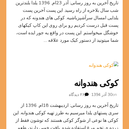
تاریخ آخرین به روز رسانی: آذر 23ام, 1396 یلدا بلندترین
کیک
هندوانه
شب سال بلاخره از راه رسید. این پست آخرین پست
یلدایی امسال سرآشپزباشیه. کوکی های هندونه که در
پست قبل درست کردیم رو برای روی این کاپ کیکهای
خوشگل میخواستم. این پست در واقع یه جور ایده است،
شما میتونید از دستور کیک مورد علاقه …
کوکی هندوانه
برای
on
30 آذر 1394
۲۶ دیدگاه
کوکی
تاریخ آخرین به روز رسانی: اردیبهشت 18ام, 1396 از
هندوانه
سری پستهای یلدا میرسیم به طرز تهیه کوکی هندوانه. این
کوکی ها نوعی از شوگر کوکی هستند که توشون فقط از
زرده ی تخم مرغ استفاده شده. بافت خوبی دارند، طعم