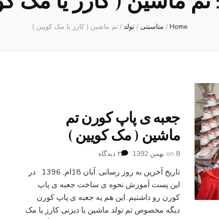
تم ماشین ( کارز یا مک کو
Home
/
مناسبتی
/
تولد
/
تم ماشین ( کارز یا مک کویین )
جعبه ی پاپ کورن تم
ماشین ( مک کویین )
برای
8 بهمن 1392
on
۲ دیدگاه
جعبه
تاریخ آخرین به روز رسانی: آبان 18ام, 1396 در
ی
پاپ
این پست آموزش نحوه ی ساخت جعبه ی پاپ
کورن
کورن رو داشتیم. این هم یه جعبه ی پاپ کورن
تم
دیگه مخصوص تم تولد ماشین یا دیزنی کارز یا مک
ماشین