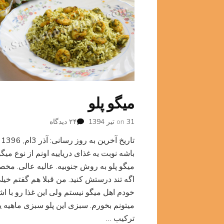
میگو پلو
برای
31 تیر 1394
on
۲۴ دیدگاه
میگو
تا
پلو
باشه نوبت یه غذای دریاییه اونم از نوع میگو
میگو پلو به روش جنوبیه. عالیه عالی. مخ
اگه تند درستش کنید. من قبلا هم گفتم خیل
خودم اهل میگو نیستم ولی این غذا رو با اش
میتونم بخورم. سبزی این پلو سبزی ماهیه ی
ترکیب …