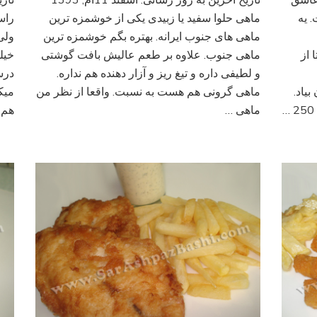
 عاشق
تاریخ آخرین به روز رسانی: اسفند 11ام, 1393
حلوا
 یه
سفید
ماهی حلوا سفید یا زبیدی یکی از خوشمزه ترین
راس
(
ماهی های جنوب ایرانه. بهتره بگم خوشمزه ترین
ولی
زبیدی
 از
ماهی جنوب. علاوه بر طعم عالیش بافت گوشتی
خیل
)
و لطیفی داره و تیغ ریز و آزار دهنده هم نداره.
درست
یاد.
ماهی گرونی هم هست به نسبت. واقعا از نظر من
میک
ماهی …
هم 