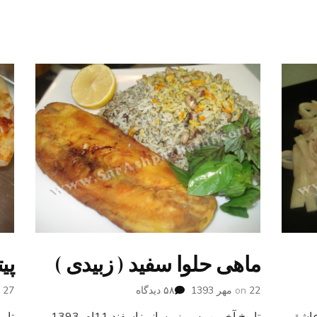
ماهی حلوا سفید ( زبیدی )
پی
برای
22 مهر 1393
on
۵۸ دیدگاه
27 شهریور 1393
n
ماهی