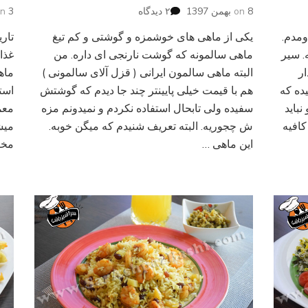
برای
8 بهمن 1397
on
۲ دیدگاه
3 آذر 1396
on
سالمون
ومدم.
یکی از ماهی های خوشمزه و گوشتی و کم تیغ
گریل
ه. سیر
شده
ماهی سالمونه که گوشت نارنجی ای داره. من
غذا
ار
البته ماهی سالمون ایرانی ( قزل آلای سالمونی )
ماه
ده که
هم با قیمت خیلی پایینتر چند جا دیدم که گوشتش
است
باید
سفیده ولی تابحال استفاده نکردم و نمیدونم مزه
معم
کافیه
ش چجوریه. البته تعریف شنیدم که میگن خوبه.
میش
این ماهی …
مخص