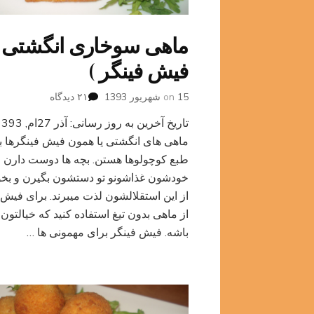
ماهی سوخاری انگشتی (
فیش فینگر )
برای
15 شهریور 1393
on
۲۱ دیدگاه
ماهی
سوخاری
انگشتی
ماهی های انگشتی یا همون فیش فینگرها ب
(
طبع کوچولوها هستن. بچه ها دوست دارن
فیش
خودشون غذاشونو تو دستشون بگیرن و بخ
فینگر
از این استقلالشون لذت میبرند. برای فیش 
)
از ماهی بدون تیغ استفاده کنید که خیالتو
باشه. فیش فینگر برای مهمونی ها …