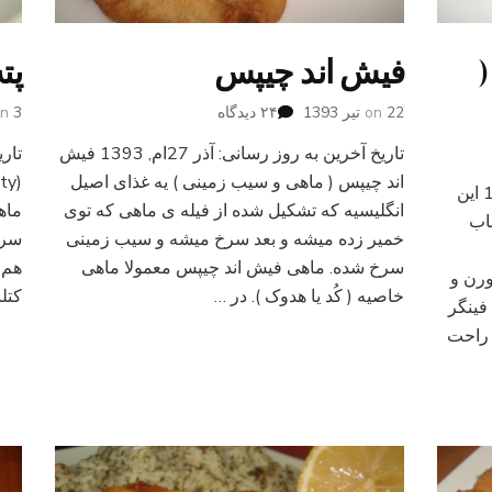
فیش اند چیپس
پت
برای
22 تیر 1393
on
۲۴ دیدگاه
3 تیر 1393
on
فیش
تاریخ آخرین به روز رسانی: آذر 27ام, 1393 فیش
اند
چیپس
اند چیپس ( ماهی و سیب زمینی ) یه غذای اصیل
تاریخ آخرین به روز رسانی: آذر 27ام, 1393 این
انگلیسیه که تشکیل شده از فیله ی ماهی که توی
ماه
اب
خمیر زده میشه و بعد سرخ میشه و سیب زمینی
سری
سرخ شده. ماهی فیش اند چیپس معمولا ماهی
هم 
ورن و
خاصیه ( کُد یا هدوک ). در …
کتل
فینگر
ن راحت