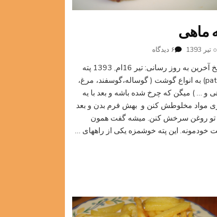
ه ماهی
برای
۶ دیدگاه
پته
تاریخ آخرین به روز رسانی: تیر 16ام, 1393 پته
ماهی
(patty) به انواع گوشت ( گوساله،گوسفند، مرغ،
ی و … ) میگن که چرخ شده باشه و بعد با یه
 مواد مخلوطش کنن و بهش فرم بدن و بعد
تو روغن سرخش کنن. میشه گفت همون
ت خودمونه. این پته خوشمزه یکی از راههای …