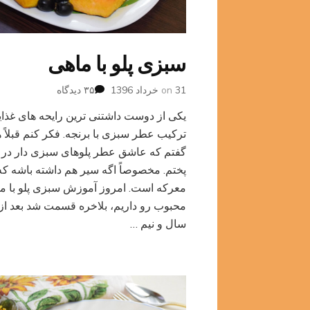
سبزی پلو با ماهی
برای
31 خرداد 1396
on
۳۵ دیدگاه
سبزی
یکی از دوست داشتنی ترین رایحه های غذا
پلو
با
ترکیب عطر سبزی با برنجه. فکر کنم قبلاً 
ماهی
گفتم که عاشق عطر پلوهای سبزی دار در 
پختم. مخصوصاً اگه سیر هم داشته باشه که
معرکه است. امروز آموزش سبزی پلو با م
محبوب رو داریم، بلاخره قسمت شد بعد از
سال و نیم …