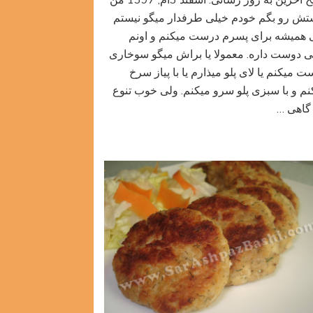
تاریخ آخرین به روز رسانی: اسفند 3ام, 1397 من
میگو
تش رو بگم خودم خیلی طرفدار میگو نیستم
 همیشه برای پسرم درست میکنم و اونم
ی دوست داره. معمولا یا براش میگو سوخاری
 میکنم یا لای پلو میذارم یا با پیاز سرخ
نم و با سبزی پلو سرو میکنم. ولی خوب تنوع
گاهی …