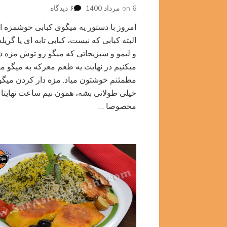
برای
6 مرداد 1400
on
۶ دیدگاه
کباب
امروز با دستور یه میگوی کبابی خوشمزه ا
چوبی
میگو
البته کبابی که نیست،‌ کبابی تابه ای یا گریل
و لیمو و سبزیجاتی که میگو رو توش مزه د
میکنیم در نهایت یه طعم معرکه به میگو می
مطمئنم خوشتون میاد. مزه دار کردن میگو ن
خیلی طولانی بشه،‌ همون نیم ساعت نهایتا 
مخصوصا …