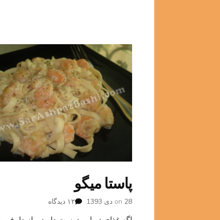
پاستا میگو
برای
28 دی 1393
on
۱۲ دیدگاه
پاستا