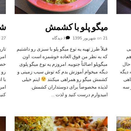
میگو پلو با کشمش
شن
برای
21 شهریور 1395
on
۶ دیدگاه
27 خرداد 1395
n
میگو
یی
قبلاً طرز تهیه یه نوع میگو پلو با سبزی رو داشتیم
پلو
هم
با
که به نظر من فوق العاده خوشمزه است. اون
امر
کشمش
حال
میگوپلو اصالتاً جنوبیه. امروزم یه نوع میگو پلوی
خصو
 دیگه
دیگه میخوام آموزش بدم که توش سیب زمینی و
رو 
اهی
کشمش میگو رو همراهی میکنند
اینم خیلی
با 
 سه
لذیذه مخصوصاً برای دوستداران کشمش.
امر
امیدوارم درست کنید و لذت …
کنی