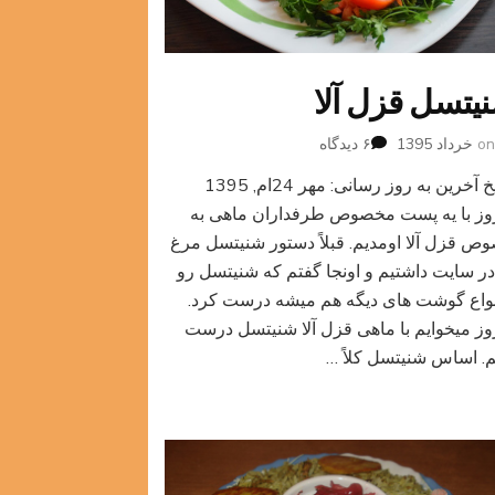
یتسل قزل آلا
برای
o
۶ دیدگاه
شنیتسل
تاریخ آخرین به روز رسانی: مهر 24ام, 1395
قزل
آلا
وز با یه پست مخصوص طرفداران ماهی به
ص قزل آلا اومدیم. قبلاً دستور شنیتسل مرغ
در سایت داشتیم و اونجا گفتم که شنیتسل رو
انواع گوشت های دیگه هم میشه درست کرد.
وز میخوایم با ماهی قزل آلا شنیتسل درست
م. اساس شنیتسل کلاً …