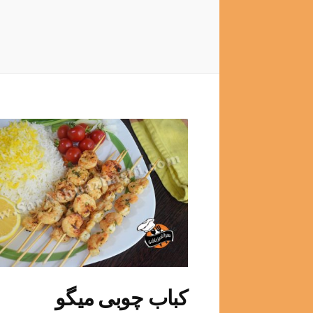
کباب چوبی میگو