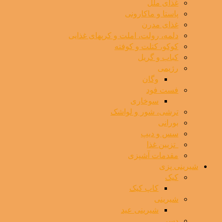
غذای ملل
پاستا و ماکارونی
غذای مدرن
دلمه، رولت، املت و کرپهای غذایی
کوکو، کتلت و کوفته
کباب و گریل
رژیمی
وگان
فست فود
سوخاری
ترشی، شور و لواشک
بورانی
سس و دیپ
⁯ ‌ تزیین غذا
مقدمات آشپزی
شیرینی پزی
کیک
کاپ کیک
شیرینی
شیرینی عید
دسر