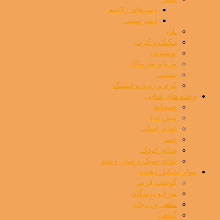
دسرهای ژلاتینه
دسر سنتی
نان
پنکیک و کرپ
نوشیدنی
مربا و مارمالاد
بستنی
کرم و رویه و فیلینگ
وعده های غذایی
صبحانه
پیش غذا
غذای اصلی
دسر
غذای کودک
غذای سبک و میان وعده
مواد تشکیل دهنده
گوشت قرمز
مرغ و پرندگان
ماهی و آبزیان
گیاهی