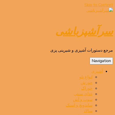
Skip to Content
سرآشپزباشی
مرجع دستورات آشپزی و شیرینی پزی
Navigation
آشپزی
انواع پلو
خورش
خوراک
غذای سنتی
سوپ و آش
ساندویچ و اسنک
سالاد