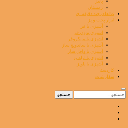
پاییز
زمستان
غذاهای چند دقیقه ای
ابزار پخت و پز
آشپزی با فر
آشپزی بدون فر
آشپزی با مایکروفر
آشپزی با ساندویچ ساز
آشپزی با وافل ساز
آشپزی با آرام پز
آشپزی با پلوپز
کاردستی
سفارشات
جستجو
برای: