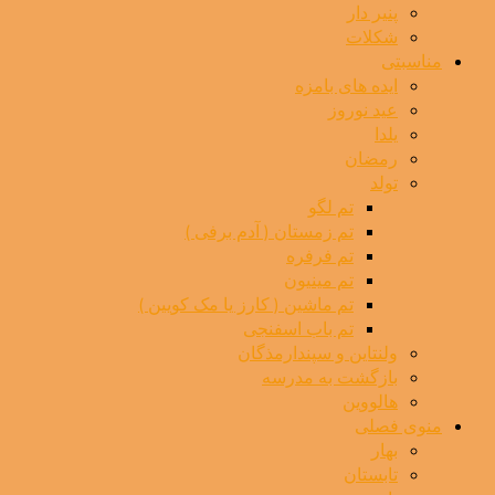
پنیر دار
شکلات
مناسبتی
ایده های بامزه
عید نوروز
یلدا
رمضان
تولد
تم لگو
تم زمستان ( آدم برفی )
تم فرفره
تم مینیون
تم ماشین ( کارز یا مک کویین )
تم باب اسفنجی
ولنتاین و سپندارمذگان
بازگشت به مدرسه
هالووین
منوی فصلی
بهار
تابستان