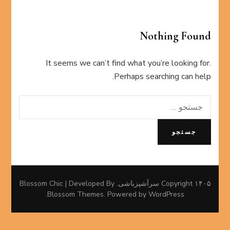
Nothing Found
It seems we can’t find what you’re looking for.
Perhaps searching can help.
جستجو
برای:
۱۴۰۵ Copyright
سرآشپزباشی
.
Blossom Chic | Developed By
.
Blossom Themes
. Powered by
WordPress