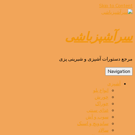
Skip to Content
سرآشپزباشی
مرجع دستورات آشپزی و شیرینی پزی
Navigation
آشپزی
انواع پلو
خورش
خوراک
غذای سنتی
سوپ و آش
ساندویچ و اسنک
سالاد