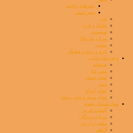
دسرهای ژلاتینه
دسر سنتی
نان
پنکیک و کرپ
نوشیدنی
مربا و مارمالاد
بستنی
کرم و رویه و فیلینگ
وعده های غذایی
صبحانه
پیش غذا
غذای اصلی
دسر
غذای کودک
غذای سبک و میان وعده
مواد تشکیل دهنده
گوشت قرمز
مرغ و پرندگان
ماهی و آبزیان
گیاهی