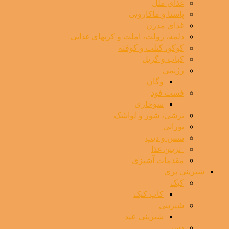
غذای ملل
پاستا و ماکارونی
غذای مدرن
دلمه، رولت، املت و کرپهای غذایی
کوکو، کتلت و کوفته
کباب و گریل
رژیمی
وگان
فست فود
سوخاری
ترشی، شور و لواشک
بورانی
سس و دیپ
⁯ ‌ تزیین غذا
مقدمات آشپزی
شیرینی پزی
کیک
کاپ کیک
شیرینی
شیرینی عید
دسر