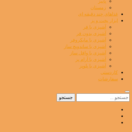
پاییز
زمستان
غذاهای چند دقیقه ای
ابزار پخت و پز
آشپزی با فر
آشپزی بدون فر
آشپزی با مایکروفر
آشپزی با ساندویچ ساز
آشپزی با وافل ساز
آشپزی با آرام پز
آشپزی با پلوپز
کاردستی
سفارشات
جستجو
برای: