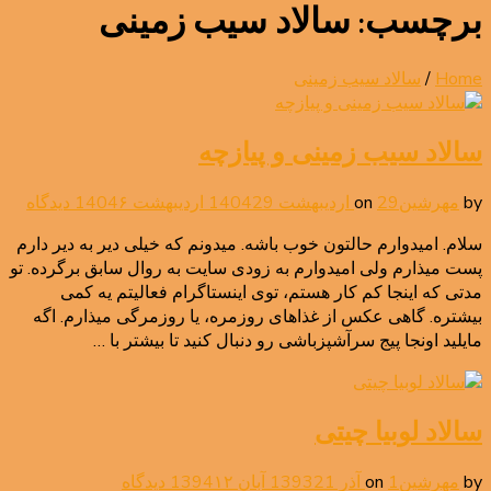
برچسب:
سالاد سیب زمینی
Home
/
سالاد سیب زمینی
سالاد سیب زمینی و پیازچه
برای
by
مهرشین
29 اردیبهشت 1404
on
29 اردیبهشت 1404
۶ دیدگاه
سالا
سلام. امیدوارم حالتون خوب باشه. میدونم که خیلی دیر به دیر دارم
سیب
پست میذارم ولی امیدوارم به زودی سایت به روال سابق برگرده. تو
زمین
مدتی که اینجا کم کار هستم، توی اینستاگرام فعالیتم یه کمی
و
بیشتره. گاهی عکس از غذاهای روزمره، یا روزمرگی میذارم. اگه
پیاز
مایلید اونجا پیج سرآشپزباشی رو دنبال کنید تا بیشتر با …
سالاد لوبیا چیتی
برای
by
مهرشین
1 آذر 1393
on
21 آبان 1394
۱۲ دیدگاه