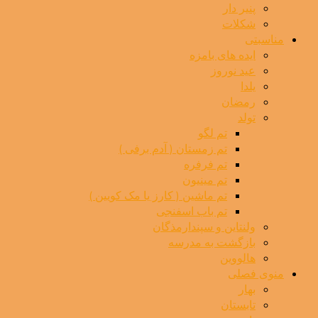
پنیر دار
شکلات
مناسبتی
ایده های بامزه
عید نوروز
یلدا
رمضان
تولد
تم لگو
تم زمستان ( آدم برفی )
تم فرفره
تم مینیون
تم ماشین ( کارز یا مک کویین )
تم باب اسفنجی
ولنتاین و سپندارمذگان
بازگشت به مدرسه
هالووین
منوی فصلی
بهار
تابستان