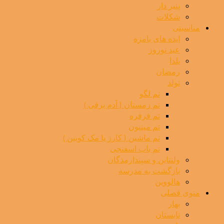
پنیر دار
شکلات
مناسبتی
ایده های بامزه
عید نوروز
یلدا
رمضان
تولد
تم لگو
تم زمستان ( آدم برفی )
تم فرفره
تم مینیون
تم ماشین ( کارز یا مک کویین )
تم باب اسفنجی
ولنتاین و سپندارمذگان
بازگشت به مدرسه
هالووین
منوی فصلی
بهار
تابستان