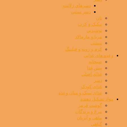
دسرهای ژلاتینه
دسر سنتی
نان
پنکیک و کرپ
نوشیدنی
مربا و مارمالاد
بستنی
کرم و رویه و فیلینگ
وعده های غذایی
صبحانه
پیش غذا
غذای اصلی
دسر
غذای کودک
غذای سبک و میان وعده
مواد تشکیل دهنده
گوشت قرمز
مرغ و پرندگان
ماهی و آبزیان
گیاهی