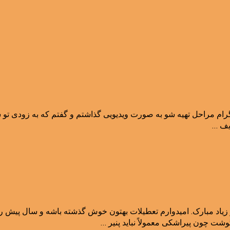
رام مراحل تهیه شو به صورت ویدیویی گذاشتم و گفتم که به زودی تو 
ریف …
م, 1396 سلام و سال نوتون با تأخیر زیاد مبارک. امیدوارم تعطیلات بهتون خوش گذشته ب
شت چون پیراشکی معمولاً نباید پنیر …