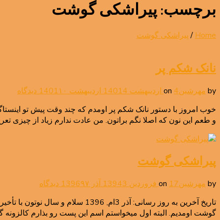
برچسب:
پیراشکی گوشت
Home
/
پیراشکی گوشت
نانک شکم پر
برای
by
مهرشین
4 اردیبهشت 1401
on
4 اردیبهشت 1401
۱۰ دیدگاه
نانک
خوب امروز با دستور نانک شکم پر اومدم که چند وقت پیش تو اینستاگ
شکم
و طعم این نون که اصلا نگم براتون. من عادت ندارم زیاد از چیزی تع
پر
پیراشکی گوشت
برای
by
مهرشین
17 فروردین 1394
on
3 آذر 1396
۹۷ دیدگاه
پیراشکی
تاریخ آخرین به روز رسانی: آذر 3ا
گوشت
گوشت اومدیم. البته اول میخواستم اسم این پست رو بذارم کالزونه گو