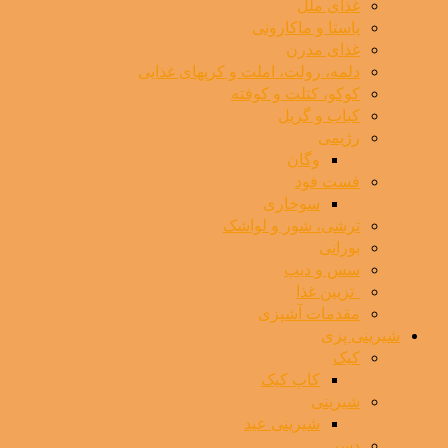
غذای ملل
پاستا و ماکارونی
غذای مدرن
دلمه، رولت، املت و کرپهای غذایی
کوکو، کتلت و کوفته
کباب و گریل
رژیمی
وگان
فست فود
سوخاری
ترشی، شور و لواشک
بورانی
سس و دیپ
⁯ ‌ تزیین غذا
مقدمات آشپزی
شیرینی پزی
کیک
کاپ کیک
شیرینی
شیرینی عید
دسر