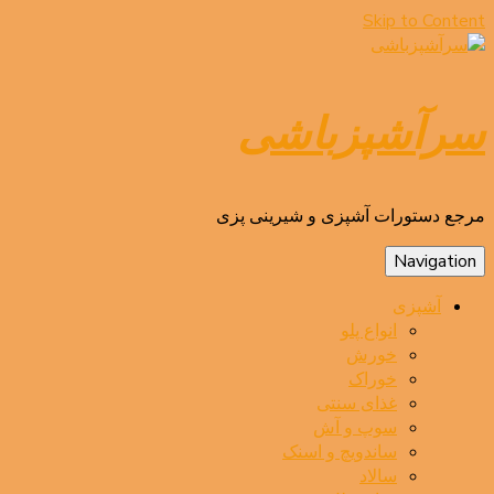
Skip to Content
سرآشپزباشی
مرجع دستورات آشپزی و شیرینی پزی
Navigation
آشپزی
انواع پلو
خورش
خوراک
غذای سنتی
سوپ و آش
ساندویچ و اسنک
سالاد