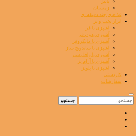
پاییز
زمستان
غذاهای چند دقیقه ای
ابزار پخت و پز
آشپزی با فر
آشپزی بدون فر
آشپزی با مایکروفر
آشپزی با ساندویچ ساز
آشپزی با وافل ساز
آشپزی با آرام پز
آشپزی با پلوپز
کاردستی
سفارشات
جستجو
برای: