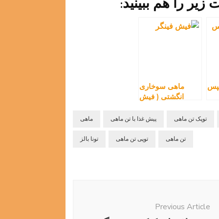
یر را هم ببینید:
یپس
ماهی سوخاری
انگشتی ( فیش
فینگر )
توپک تن ماهی
پیش غذا با تن ماهی
ماهی
تن ماهی
توپی تن ماهی
تونا بالز
Previous Article