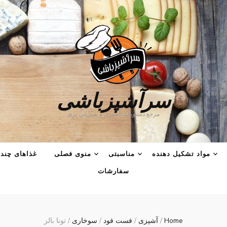
سرآشپزباشی
مرجع دستورات آشپزی و شیرینی پزی
مواد تشکیل دهنده
مناسبتی
منوی فصلی
غذاهای چند 
سفارشات
Home
/
آشپزی
/
فست فود
/
سوخاری
/
تونا بالز