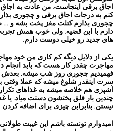
اجاق برقی اینجاست، من عادت به اجاق گ
کنم به درجات اجاق برقی و چجوری بذارم 
چجوری بذارم کتلت مغز پخت بشه و … ط
دارم با این قضیه. ولی خوب همش تجربه 
های جدید رو خیلی دوست دارم.
یکی از دلایل دیگه کم کاری من خود مهاجر
مهاجرت چقدر کار هست که باید انجام دا
فهمیدیم چجوری روز شب میشه. بعدش ه
سرت اینقدر شلوغ میشه که عملا وقتی بر
آشپزی هم خلاصه میشه به غذاهای تکرار
چندین بار قلق پختشون دستت میاد. یا غذا
نیستن. بنابراین چیزی برای اضافه کردن 
امیدوارم تونسته باشم این غیبت طولانی 