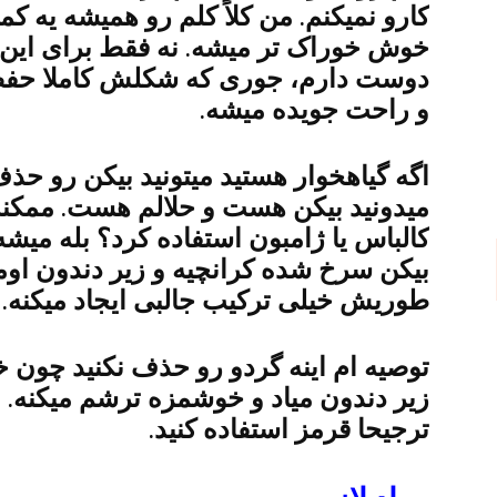
کارو نمیکنم. من کلاً کلم رو همیشه یه ک
خوش خوراک تر میشه. نه فقط برای این سا
دوست دارم، جوری که شکلش کاملا حف
و راحت جویده میشه.
اگه گیاهخوار هستید میتونید بیکن رو حذف 
میدونید بیکن هست و حلالم هست. ممکنه
کالباس یا ژامبون استفاده کرد؟ بله میش
بیکن سرخ شده کرانچیه و زیر دندون او
طوریش خیلی ترکیب جالبی ایجاد میکنه.
توصیه ام اینه گردو رو حذف نکنید چون
زیر دندون میاد و خوشمزه ترشم میکنه. به 
ترجیحا قرمز استفاده کنید.