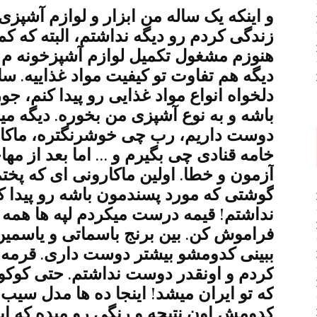
و اینکه یک ساله من ابزار و لوازم آشپ
زندگی کردم رو دیگه نداشتم، البته که ک
هنوزم مشغول تکمیل لوازم آشپزخونه م ه
دیگه هم تفاوت تو کیفیت مواد غذاییه. سا
دلخواه انواع مواد غذایی رو پیدا کنم، ج
باشه و به نوع آشپزی من بخوره. دیگه م
دوست داریم، رب چی خوشرنگتره، ماکار
خامه قنادی چی بگیرم و … اما بعد از مها
آزمون و خطا. اولین ماکارونی ای که پختم
گوشتی که مورد پسندمون باشه رو پیدا ک
نداشتم! قیمه درست میکردم لپه ها همه و
فراموش کن. بین برنج باسماتی و یاسمین 
ببینی کدومشو بیشتر دوست داری. قرم
کردم و اونقدر دوست نداشتم. حتی کوک
که تو ایران میشد! اینجا ده ها مدل سیب
کدومش اون نتیجه و رنگی رو میده که ایرا