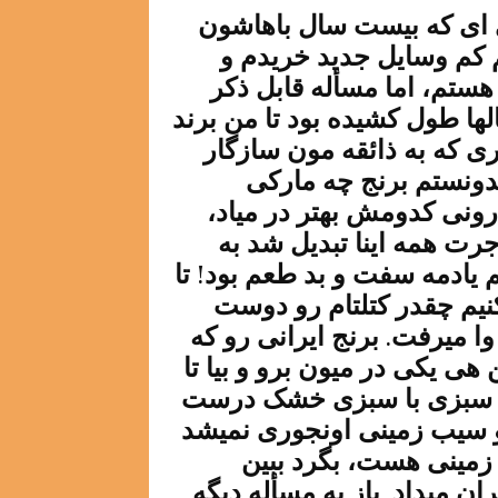
زی ای که بیست سال باهاشون
م کم وسایل جدید خریدم و
ستم، اما مسأله قابل ذکر
لها طول کشیده بود تا من برند
وری که به ذائقه مون سازگار
یدونستم برنج چه مارکی
ونی کدومش بهتر در میاد،
جرت همه اینا تبدیل شد به
 یادمه سفت و بد طعم بود! تا
نیم چقدر کتلتام رو دوست
ا میرفت. برنج ایرانی رو که
هی یکی در میون برو و بیا تا
ه سبزی با سبزی خشک درست
و سیب زمینی اونجوری نمیشد
 زمینی هست، بگرد ببین
ن میداد. باز یه مسأله دیگه