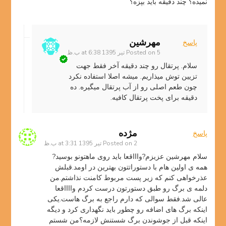
نمیده؟ چند دقیقه باید بپزه؟
مهرشین
پاسخ
5 تیر 1395 at 6:38 ب.ظ
Posted on
سلام. پرتقال رو چند دقیقه آخر فقط جهت
تزیین توش میذاریم. میشه اصلا استفاده نکرد
چون طعم اصلی رو از آب پرتقال میگیره. ده
دقیقه برای پخت پرتقال کافیه.
مژده
پاسخ
2 تیر 1395 at 3:31 ب.ظ
Posted on
سلام مهرشین عزیزم?واااقعا باید روی ماهتونو بوسید?
همه ی اولین هام با دستوراتتون بهترین در اومد.قبلش
عذرخواهی کنم که زیر پست مربوط کامنت نذاشتم.من
دلمه ی برگ رو طبق دستورتون درست کردم وااااقعا
عالی شد.فقط سوالی که دارم راجع به برگ هاست.یکی
اینکه برگ های اضافه رو چطور باید نگهداری کرد و دیگه
اینکه قبل از جوشوندن برگ شستنش لازمه؟من شستم