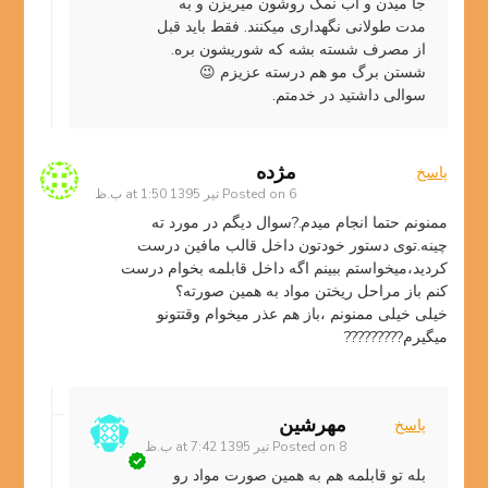
جا میدن و آب نمک روشون میریزن و به
مدت طولانی نگهداری میکنند. فقط باید قبل
از مصرف شسته بشه که شوریشون بره.
شستن برگ مو هم درسته عزیزم 😉
سوالی داشتید در خدمتم.
مژده
پاسخ
6 تیر 1395 at 1:50 ب.ظ
Posted on
ممنونم حتما انجام میدم.?سوال دیگم در مورد ته
چینه.توی دستور خودتون داخل قالب مافین درست
کردید،میخواستم ببینم اگه داخل قابلمه بخوام درست
کنم باز مراحل ریختن مواد به همین صورته؟
خیلی خیلی ممنونم ،باز هم عذر میخوام وقتتونو
میگیرم?????????
مهرشین
پاسخ
8 تیر 1395 at 7:42 ب.ظ
Posted on
بله تو قابلمه هم به همین صورت مواد رو