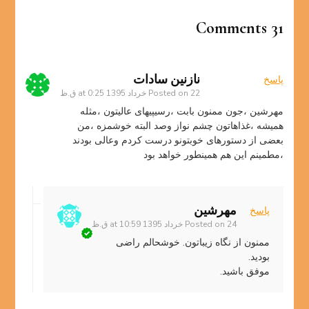
31 Comments
نازنین سادات
پاسخ
22 خرداد 1395 at 0:25 ق.ظ
Posted on
مهرشین ،جون ممنون بابت ،رسیپیهای عالیتون ،مثله
همیشه ،غذاهاتون چشم نواز وصد البته خوشمزه ،من
بعضی از دستورهای خوبتونو درست کردم وعالی بودند
،مطمینم این هم همینطور خواهد بود
مهرشین
پاسخ
24 خرداد 1395 at 10:59 ق.ظ
Posted on
ممنون از نگاه زیباتون. خوشحالم راضی
بودید.
موفق باشید.