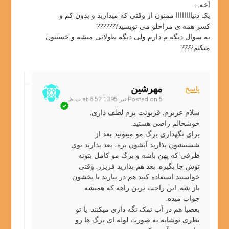
آخه…
یک دنیاااااااا ممنون از وقتی که میذارید و بدون کم و
کسر همه ی مراحلو می نویسید???????
یه سوال دیگه م دارم ولی دیگه طولانی میشه و خستتون
میکنم????
مهرشین
پاسخ
5 تیر 1395 at 6:52 ب.ظ
Posted on
سلام عزیزم. قربونت برم لطف داری.
خوشحالم راضی هستید.
برای نگهداری برگ مو میتونید بعد از
شستنشون بذارید آبشون بره، بعد بذارید توی
ظرفی که پهن باشه و برگ مو کامل بتونه
توش جا بگیره. بعد هم بذارید فریزر. وقتی
خواستید استفاده کنید هم در بیارید تا یخشون
باز شه. این راحت ترین راهه که همیشه
جواب میده.
بعضیا هم در آب نمک نگه داری میکنند. یا تو
بطری نوشابه به صورت لوله ای برگ ها رو