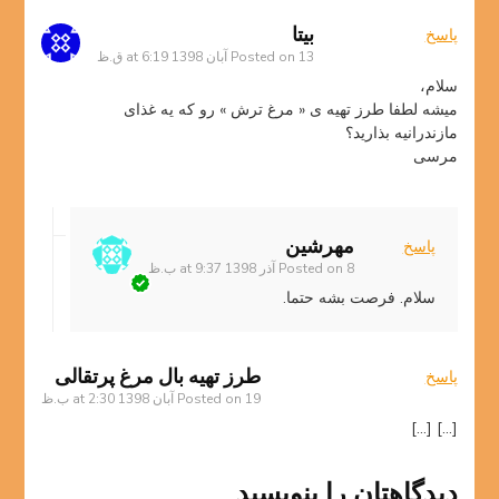
بیتا
پاسخ
13 آبان 1398 at 6:19 ق.ظ
Posted on
سلام،
میشه لطفا طرز تهیه ی « مرغ ترش » رو که یه غذای
مازندرانیه بذارید؟
مرسی
مهرشین
پاسخ
8 آذر 1398 at 9:37 ب.ظ
Posted on
سلام. فرصت بشه حتما.
طرز تهیه بال مرغ پرتقالی
پاسخ
19 آبان 1398 at 2:30 ب.ظ
Posted on
[…] […]
دیدگاهتان را بنویسید