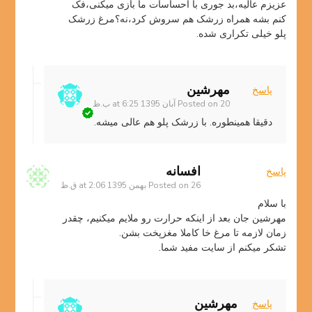
عزیزم عالیه،بد جوری با احساسات ما بازی میکنی،فک
کنم بشه همراه زرشک هم سروش کرد،نه؟مرغ زرشک
پلو خیلی تکراری شده.
مهرشین
پاسخ
20 آبان 1395 at 6:25 ب.ظ
Posted on
دقیقا همینطوره. با زرشک پلو هم عالی میشه.
افسانه
پاسخ
26 بهمن 1395 at 2:06 ق.ظ
Posted on
با سلام
مهرشین جان بعد از اینکه حرارت رو ملایم میکنیم، چقدر
زمان لازمه تا مرغ خا کاملا مغزپخت بشن.
تشکر میکنم از سایت مفید شما.
مهرشین
پاسخ