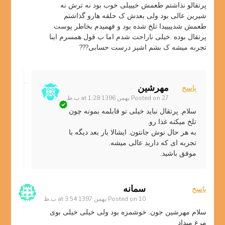
پرتقالو نذاشتم طعمش خیییلی خوب بود نه ترش نه
شیرین عالی بود ولی بعدش ک حلقه هارو گذاشتم
طعمش شدییییدا تلخ شده بود و فهمیدم بخاطر پوست
پرتقال بوده .خیلی ناراحت شدم اما ب قول همسرم اینا
تجربه میشه ک بشم اشپز درست حسابی???
مهرشین
پاسخ
27 بهمن 1396 at 1:28 ب.ظ
Posted on
سلام. پرتقال نباید خیلی تو قابلمه بمونه چون
تلخ میکنه غذا رو.
به هر حال نوش جانتون. ایشالا بار بعد دیگه با
تجربه ای که دارید عالی میشه.
موفق باشید.
سمانه
پاسخ
10 بهمن 1397 at 3:54 ب.ظ
Posted on
سلام مهرشین جون. خوشمزه بود ولی خیلی خیلی بوی
مرغ میداد