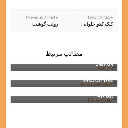
Post
Previous Article
Next Article
Navigation
کیک کدو حلوایی
رولت گوشت
مطالب مرتبط
پای چوپان
چیکن کوردون بلو
رول خرما