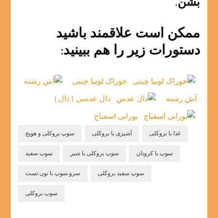
بشن.
ممکن است علاقمند باشید
دستورات زیر را هم ببینید:
خوراک لوبیا چیتی
آش رشته
دال عدسی ( دال )
بورانی اسفناج
غذا با بروکلی
آشپزی با بروکلی
سوپ بروکلی و هویج
سوپ با کروتان
سوپ بروکلی با شیر
سوپ سفید
سوپ سفید بروکلی
سرو سوپ با نون تست
سوپ بروکلی