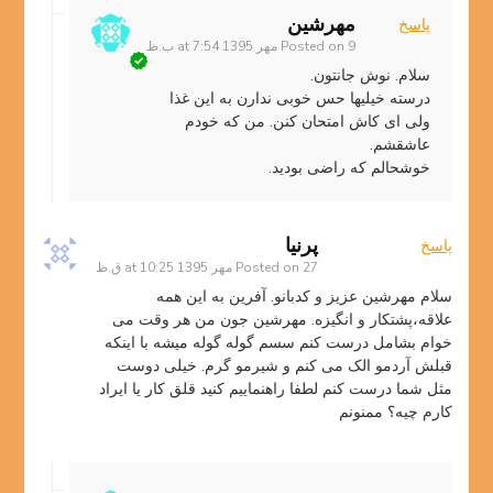
مهرشین
پاسخ
9 مهر 1395 at 7:54 ب.ظ
Posted on
سلام. نوش جانتون.
درسته خیلیها حس خوبی ندارن به این غذا
ولی ای کاش امتحان کنن. من که خودم
عاشقشم.
خوشحالم که راضی بودید.
پرنیا
پاسخ
27 مهر 1395 at 10:25 ق.ظ
Posted on
سلام مهرشین عزیز و کدبانو. آفرین به این همه
علاقه،پشتکار و انگیزه. مهرشین جون من هر وقت می
خوام بشامل درست کنم سسم گوله گوله میشه با اینکه
قبلش آردمو الک می کنم و شیرمو گرم. خیلی دوست
مثل شما درست کنم لطفا راهنماییم کنید قلق کار یا ایراد
کارم چیه؟ ممنونم