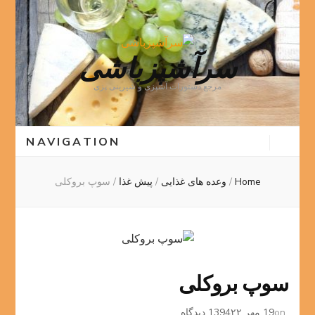
سرآشپزباشی
مرجع دستورات آشپزی و شیرینی پزی
NAVIGATION
Home
/
وعده های غذایی
/
پیش غذا
/
سوپ بروکلی
سوپ بروکلی
برای
on
19 مهر 1394
۲۲ دیدگاه