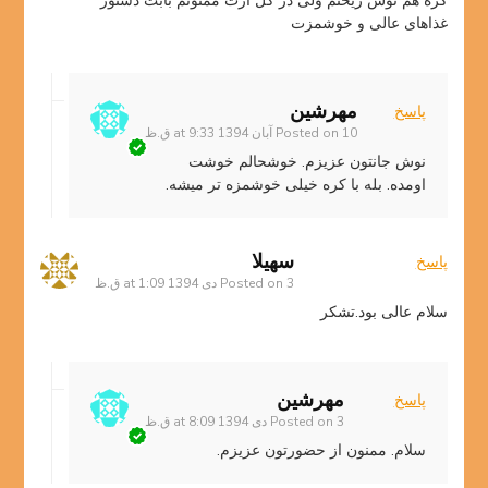
کره هم توش ریختم ولی در کل ازت ممنونم بابت دستور
غذاهای عالی و خوشمزت
مهرشین
پاسخ
10 آبان 1394 at 9:33 ق.ظ
Posted on
نوش جانتون عزیزم. خوشحالم خوشت
اومده. بله با کره خیلی خوشمزه تر میشه.
سهيلا
پاسخ
3 دی 1394 at 1:09 ق.ظ
Posted on
سلام عالى بود.تشکر
مهرشین
پاسخ
3 دی 1394 at 8:09 ق.ظ
Posted on
سلام. ممنون از حضورتون عزیزم.