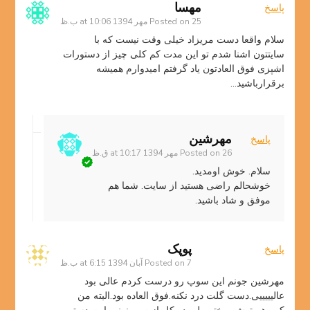
مهسا
پاسخ
25 مهر 1394 at 10:06 ب.ظ
Posted on
سلام واقعا دست مریزاد خیلی وقت نیست که با
سایتتون اشنا شدم تو این مدت کم کلی چیز از دستورات
اشپزی فوق العادتون یاد گرفتم امیدوارم همیشه
برقرارباشید…
مهرشین
پاسخ
26 مهر 1394 at 10:17 ق.ظ
Posted on
سلام. خوش اومدید.
خوشحالم راضی هستید از سایت. شما هم
موفق و شاد باشید.
پوپک
پاسخ
7 آبان 1394 at 6:15 ب.ظ
Posted on
مهرشین جونم این سوپ رو درست کردم عالی بود
عالیییییی.دست گلت درد نکنه.فوق العاده بود.البته من