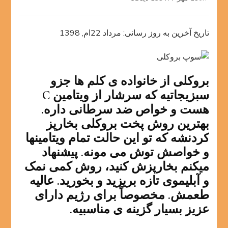
سوپ
بروکلی
تاریخ آخرین به روز رسانی: مرداد 22ام, 1398
بروکلی از خانواده ی کلم ها جزو
سبزیجاتیه که سرشار از ویتامین C
هست و خواص ضد سرطانی داره.
بهترین روش پخت بروکلی بخارپز
کردنشه که تو این حالت تمام ویتامینها
و خواصش توش می مونه. پیشنهاد
میکنم بخارپزش کنید، روش کمی نمک
و آبلیموی تازه بریزید و بخورید. عالیه
طعمش. مخصوصاً برای رژیم دارای
عزیز بسیار گزینه ی مناسبیه.