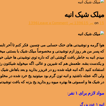
میلک شیک انبه
on
15 تیر 1396
on
15 تیر 1396
Leave a Comment
میلک
شیک
انبه
هوا گرمه و نوشیدنی های خنک حسابی می چسبن. فکر کنم تا آخر تاب
که پسر من هر روز ازم نوشیدنی و مخصوصاً میلک شیک با بستنی میخو
میدم. انبه به خاطر بافت گوشتی ای که داره توی نوشیدنی ها خیلی 
و یکدست بشه. طعمش هم که شیرین و عالی. اگه میخواید شیکتون رژی
استفاده کنید. اگه انبه فیله شده رو در فریزر بذارید و بعد باهاش 
ولی اگه عجله داشتید و انبه تون گرم بود میتونید یخ خرد شده در مخلو
در شیک ها و اسموتی ها بهتره میوه رو بذارید یخ بزنه که بافت نوشیدنی 
مواد لازم برای ۱ نفر:
انبه ۱ عدد بزرگ