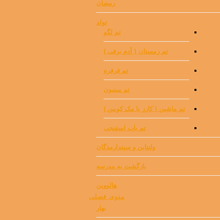
رمضان
تولد
تم لگو
تم زمستان ( آدم برفی )
تم فرفره
تم مینیون
تم ماشین ( کارز یا مک کویین )
تم باب اسفنجی
ولنتاین و سپندارمذگان
بازگشت به مدرسه
هالووین
منوی فصلی
بهار