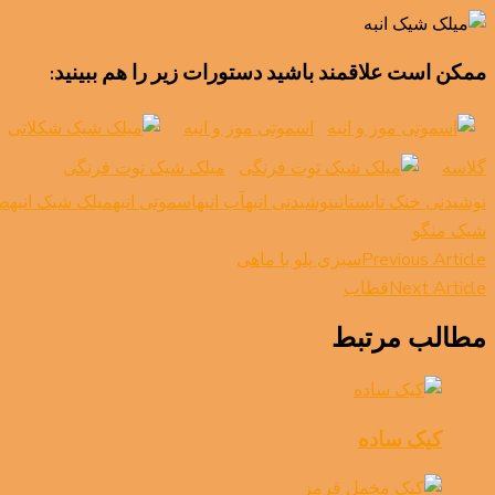
ممکن است علاقمند باشید دستورات زیر را هم ببینید:
اسموتی موز و انبه
گلاسه
میلک شیک توت فرنگی
نوشیدنی خنک تابستانی
نوشیدنی انبه
آب انبه
اسموتی انبه
میلک شیک انبه
طر
شیک منگو
Post
Previous Article
سبزی پلو با ماهی
Navigation
Next Article
قطاب
مطالب مرتبط
کیک ساده