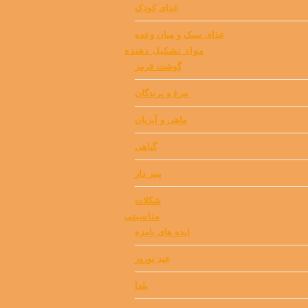
غذای کودک
غذای سبک و میان وعده
مواد تشکیل دهنده
گوشت قرمز
مرغ و پرندگان
ماهی و آبزیان
گیاهی
پنیر دار
شکلات
مناسبتی
ایده های بامزه
عید نوروز
یلدا