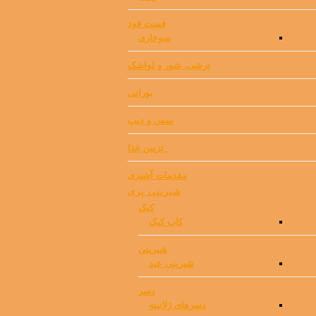
فست فود
سوخاری
ترشی، شور و لواشک
بورانی
سس و دیپ
⁯ ‌ تزیین غذا
مقدمات آشپزی
شیرینی پزی
کیک
کاپ کیک
شیرینی
شیرینی عید
دسر
دسرهای ژلاتینه