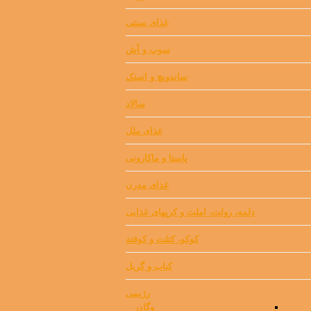
غذای سنتی
سوپ و آش
ساندویچ و اسنک
سالاد
غذای ملل
پاستا و ماکارونی
غذای مدرن
دلمه، رولت، املت و کرپهای غذایی
کوکو، کتلت و کوفته
کباب و گریل
رژیمی
وگان