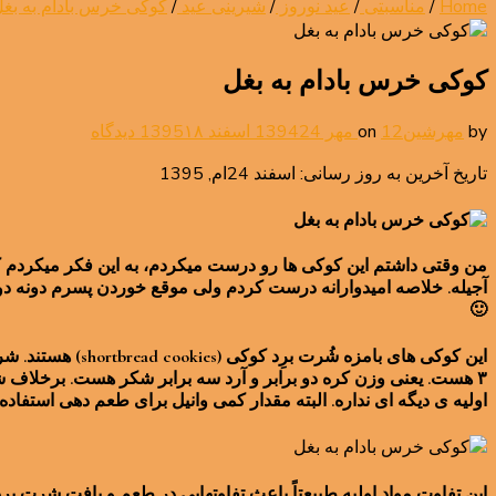
Home
/
مناسبتی
/
عید نوروز
/
شیرینی عید
/
کوکی خرس بادام به بغ
کوکی خرس بادام به بغل
برای
by
مهرشین
12 مهر 1394
on
24 اسفند 1395
۱۸ دیدگاه
کوکی
تاریخ آخرین به روز رسانی: اسفند 24ام, 1395
خرس
بادام
به
بغل
من وقتی داشتم این کوکی ها رو درست میکردم، به این فکر میکردم که ب
آجیله. خلاصه امیدوارانه درست کردم ولی موقع خوردن پسرم دونه 
🙂
۳ هست. یعنی وزن کره دو برابر و آرد سه برابر شکر هست. برخلاف 
اولیه ی دیگه ای نداره. البته مقدار کمی وانیل برای طعم دهی استفاده
این تفاوت مواد اولیه طبیعتاً باعث تفاوتهایی در طعم و بافت شرت 