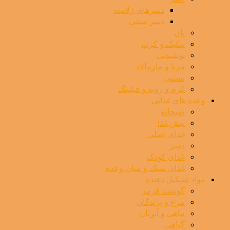
دسرهای ژلاتینه
دسر سنتی
نان
پنکیک و کرپ
نوشیدنی
مربا و مارمالاد
بستنی
کرم و رویه و فیلینگ
وعده های غذایی
صبحانه
پیش غذا
غذای اصلی
دسر
غذای کودک
غذای سبک و میان وعده
مواد تشکیل دهنده
گوشت قرمز
مرغ و پرندگان
ماهی و آبزیان
گیاهی