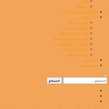
پاییز
زمستان
غذاهای چند دقیقه ای
ابزار پخت و پز
آشپزی با فر
آشپزی بدون فر
آشپزی با مایکروفر
آشپزی با ساندویچ ساز
آشپزی با وافل ساز
آشپزی با آرام پز
آشپزی با پلوپز
کاردستی
سفارشات
جستجو
برای: