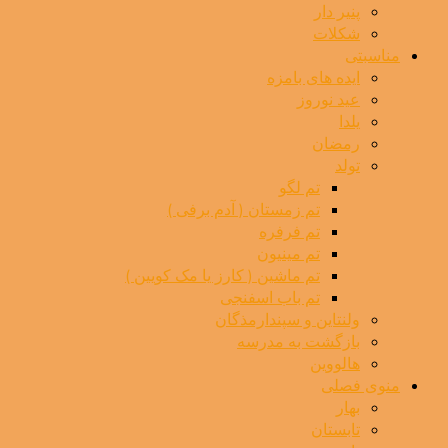
پنیر دار
شکلات
مناسبتی
ایده های بامزه
عید نوروز
یلدا
رمضان
تولد
تم لگو
تم زمستان ( آدم برفی )
تم فرفره
تم مینیون
تم ماشین ( کارز یا مک کویین )
تم باب اسفنجی
ولنتاین و سپندارمذگان
بازگشت به مدرسه
هالووین
منوی فصلی
بهار
تابستان