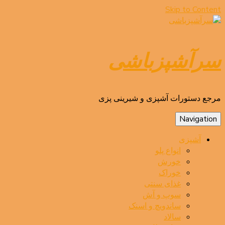
Skip to Content
سرآشپزباشی
مرجع دستورات آشپزی و شیرینی پزی
Navigation
آشپزی
انواع پلو
خورش
خوراک
غذای سنتی
سوپ و آش
ساندویچ و اسنک
سالاد