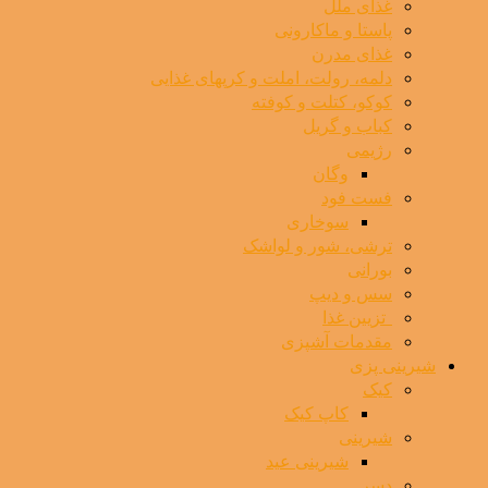
غذای ملل
پاستا و ماکارونی
غذای مدرن
دلمه، رولت، املت و کرپهای غذایی
کوکو، کتلت و کوفته
کباب و گریل
رژیمی
وگان
فست فود
سوخاری
ترشی، شور و لواشک
بورانی
سس و دیپ
⁯ ‌ تزیین غذا
مقدمات آشپزی
شیرینی پزی
کیک
کاپ کیک
شیرینی
شیرینی عید
دسر