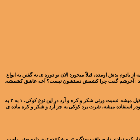
بادوم بدش اومده، قبلاً میخورد الان تو دوره ی نه گفتن به انواع
 میخورد ! آخرشم گفت چرا کشمش دستشون نیست؟ آخه عاشق کشمشه.
این کوکی های بامزه شُرت برِد کوکی (shortbread cookies) هستند. شرت برد کوکی نوعی از کوکیه که از سه ماده اصلی آرد، شکر و کره تشکیل میشه. نسبت وزنی شکر و کره و آرد در این نوع کوکی، ۱ به ۲ به
ودر استفاده میشه، شرت برد کوکی به جز آرد و شکر و کره ماده ی
ار کره زیادی داره، بافت سنگین تر و شکننده تری داره یعنی راحت