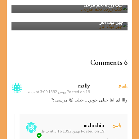
کیک زرده تخم مرغی
چیز کیک انار
6 Comments
mally
پاسخ
19 بهمن 1392 at 3:09 ب.ظ
Posted on
وااااای اینا خیلی خوبن .. خیلی 🙂 مرسی :*
mehrshin
پاسخ
19 بهمن 1392 at 3:16 ب.ظ
Posted on