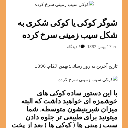
شوگر کوکی یا کوکی شکری به
شکل سیب زمینی سرخ کرده
برای
on
17 بهمن 1392
۶ دیدگاه
شوگر
کوکی
یا
تاریخ آخرین به روز رسانی: بهمن 27ام, 1396
کوکی
شکری
به
شکل
با این دستور ساده کوکی های
سیب
خوشمزه ای خواهید داشت که البته
زمینی
سرخ
میزان شیرینیشون متوسطه. شما
کرده
میتونید برای طبیعی تر جلوه دادن
سیب زمینی ها ( کوکی ها ) بعد از پخت