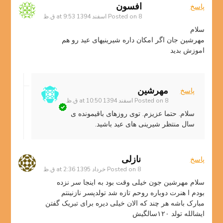
افسون
پاسخ
8 اسفند 1394 at 9:53 ق.ظ
Posted on
سلام
مهرشین جان اگر امکان داره شیرینیهای عید رو هم
اموزش بدید
مهرشین
پاسخ
8 اسفند 1394 at 10:50 ق.ظ
Posted on
سلام. حتما عزیزم. توی روزهای باقیمونده ی
سال منتظر شیرینی های عید باشید.
نازلی
پاسخ
8 خرداد 1395 at 2:36 ق.ظ
Posted on
سلام مهرشین جون خیلی وقت بود به اینجا سر نزده
بودم ا هنرت دوباره روحم تازه شد تولدپسر نازنینتم
مبارک باشه هر چند که الان خیلی دیره برای تبریک گفتن
ایشالله تولد ۱۲۰سالگیش