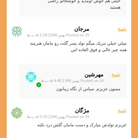
خیلی هم خوش اومدید و خوشحالم راضی
هستید.
مرجان
پاسخ
25 بهمن 1394 at 1:18 ب.ظ
Posted on
ميلي خيلي تبريك ميگم تولد پسر گلت رو مامان هنرمند
همه چيز عالي و فوق العاده اس
مهرشین
پاسخ
26 بهمن 1394 at 4:40 ب.ظ
Posted on
ممنون عزیزم. سپاس از نگاه زیباتون.
مژگان
پاسخ
25 بهمن 1394 at 1:20 ب.ظ
Posted on
عزیزم تولدش مبارک و دست مامان گلش درد نکنه