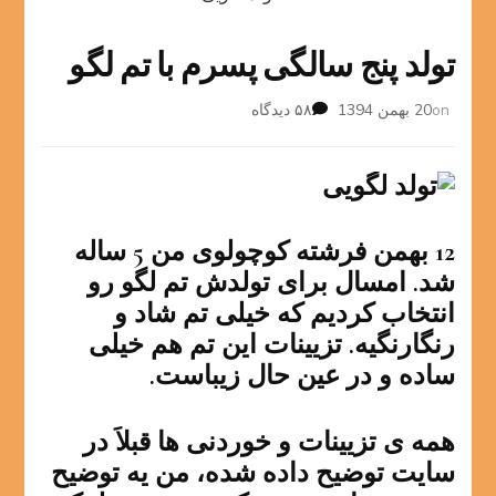
تولد پنج سالگی پسرم با تم لگو
برای
on
20 بهمن 1394
۵۸ دیدگاه
تولد
پنج
سالگی
پسرم
با
12 بهمن فرشته کوچولوی من 5 ساله
تم
لگو
شد. امسال برای تولدش تم لگو رو
انتخاب کردیم که خیلی تم شاد و
رنگارنگیه. تزیینات این تم هم خیلی
ساده و در عین حال زیباست.
همه ی تزیینات و خوردنی ها قبلاَ در
سایت توضیح داده شده، من یه توضیح