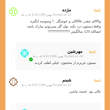
مژده
پاسخ
21 بهمن 1394 at 4:18 ب.ظ
Posted on
وااااای چقدر عااااالی و خوشگل….? وسوسه انگیزه
واقعا.دستتون درد نکنه .تولد گل پسرتونم مبارک باشه
انشالله 120 سالگیش ???????????????
مهرشین
پاسخ
26 بهمن 1394 at 4:16 ب.ظ
Posted on
ممنون عزیزم از محبتتون. خیلی لطف کردید.
شبنم
پاسخ
21 بهمن 1394 at 9:55 ب.ظ
Posted on
عالی بود. خسته نباشی.