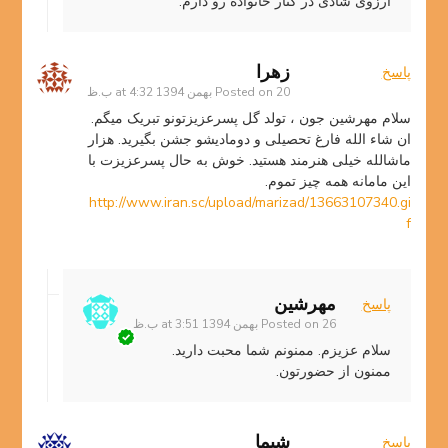
آرزوی شادی در کنار خانواده رو دارم.
زهرا
پاسخ
20 بهمن 1394 at 4:32 ب.ظ
Posted on
سلام مهرشین جون ، تولد گل پسرعزیزتونو تبریک میگم.
ان شاء الله فارغ تحصیلی و دومادیشو جشن بگیرید. هزار
ماشالله خیلی هنرمند هستید. خوش به حال پسرعزیزت با
این مامانه همه چیز تموم.
http://www.iran.sc/upload/marizad/13663107340.gi
f
مهرشین
پاسخ
26 بهمن 1394 at 3:51 ب.ظ
Posted on
سلام عزیزم. ممنونم شما محبت دارید.
ممنون از حضورتون.
شیما
پاسخ