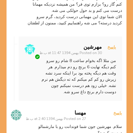
کنم گاز رو؟ بزارم توی فر؟ من همیشه نزدیکه مهمانا
درست می کنم و بد حول حولکی می شه.
الان شما توی این مهمانی درست کردید، گرم سرو
کردید درسته؟ می شه راهنماییم کنیید، ممنون از لطفتان
مهرشین
پاسخ
30 بهمن 1394 at 11:47 ب.ظ
Posted on
من مثلا اگه بخوام ساعت 8 شام رو سرو
کنم دیگه نهایت 6 برنج رو دم میذارم. هر
وقت هم دیگه پخته بود برا اینکه سرد نشه
زیرش رو کم کم میکنم که ته دیگش هم نرم
نشه. خیلی زود هم درست نمیکنم چون
دوست دارم برنج داغ سرو شه.
مهسا
پاسخ
27 بهمن 1394 at 2:40 ب.ظ
Posted on
سلام. مهرشین جون شما فوندانت رو با مارشمالو
درست کردید؟