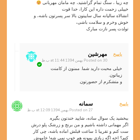
چه زیبا ، سنگ تمام گزاشتید، چه مامان مهربانی
خییلی زحمت داره این کارا، خدا قوت
انشالاه سالیانه سال ساییتون بالا سر پسرتون باشه، و
خوش وخرم و سلامت باشی،
تولدت پسر نازت مبارک
مهرشین
پاسخ
30 بهمن 1394 at 11:44 ب.ظ
Posted on
خیلی محبت دارید شما. ممنون از کامنت
زیباتون.
و متشکرم از حضورتون.
سمانه
پاسخ
27 بهمن 1394 at 12:09 ب.ظ
Posted on
ببخشید یک سوال ساده، شایید خندتون بگیره.
اگر مهمانی داشته باشیم و من برنج و زرشک پلو درش
ست کنم و تقریبا 1 ساعت قبلش اماده باشه، چی کار
کنم؟ اخه اگه زیادی بمونه هم خوب نمی شه! خاموش