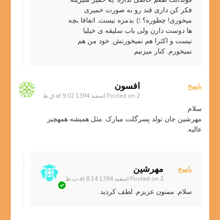
فکر کن داری قند رو به صورت خمیری
میخوری! چطوره؟ ؛) بدمزه نیست. اتفاقا بچه
ها دوست دارن ولی باب سلیقه ی خیلیا
نیست و اکثرا هم نمیخورنش. خود من هم
نمیخورم. کنار میزنیم.
افسون
پاسخ
2 اسفند 1394 at 9:02 ق.ظ
Posted on
سلام
مهرشین جان تولد پسرگلت مبارک .مثل همیشه همهچیز
عالیه.
مهرشین
پاسخ
3 اسفند 1394 at 8:14 ب.ظ
Posted on
سلام. ممنون عزیزم. لطف کردید.