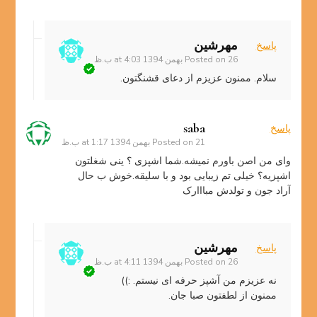
مهرشین
پاسخ
26 بهمن 1394 at 4:03 ب.ظ
Posted on
سلام. ممنون عزیزم از دعای قشنگتون.
saba
پاسخ
21 بهمن 1394 at 1:17 ب.ظ
Posted on
وای من اصن باورم نمیشه.شما اشپزی ؟ ینی شغلتون
اشپزیه؟ خیلی تم زیبایی بود و با سلیقه.خوش ب حال
آراد جون و تولدش مبااارک
مهرشین
پاسخ
26 بهمن 1394 at 4:11 ب.ظ
Posted on
نه عزیزم من آشپز حرفه ای نیستم. :))
ممنون از لطفتون صبا جان.