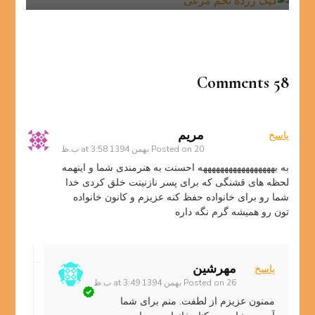
58 Comments
مریم
پاسخ
20 بهمن 1394 at 3:58 ب.ظ
Posted on
به بهههههههههههههههههه احسنت به هنرمندی شما و اینهمه
لحظه های قشنگی که برای پسر نازنینت خلق کردی خدا
شما رو برای خانواده حفظ کنه عزیزم و کانون خانواده
تون رو همیشه گرم نگه داره
مهرشین
پاسخ
26 بهمن 1394 at 3:49 ب.ظ
Posted on
ممنون عزیزم از لطفت. منم برای شما