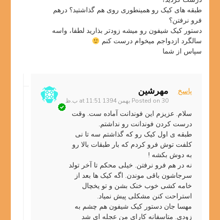
طبقه های کیک رو همینطوری روی هم گذاشتید؟ درهم
فرو نرفتن؟
دستور کیک شیفون رو میشه زودتر بذارید لطفا، واسه
سالگرد ازدواجم میخوام درست کنم
سپاس از شما
مهرشین
پاسخ
30 بهمن 1394 at 11:51 ب.ظ
Posted on
سلام. عزیزم این فوندانت آماده ست. وقت
درست کردن فوندانت رو نداشتم.
طبقه ی اول کیک رو که گذاشتم سه تا نی
کلفت توش فرو کردم که بار طبقات بالا رو
به دوش بکشه !
نه در هم فرو نرفتن. خیلی محکم تا آخر تولد
سرجاشون باقی موندن. اگه کیک ها بعد از
خامه کشی خوب خنک بشن و تو یخچال
استراحت کنن مشکلی پیش نمیاد.
مهسا جان دستور کیک شیفون هم چشم به
زودی. متاسفانه کارای من عجله ای شد