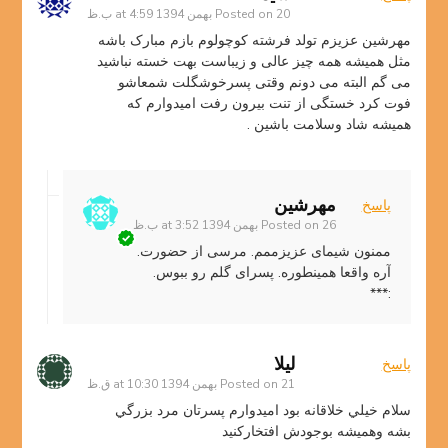
20 بهمن 1394 at 4:59 ب.ظ
Posted on
مهرشین عزیزم تولد فرشته کوچولوم بازم مبارک باشه
مثل همیشه همه چیز عالی و زیباست بهت خسته نباشید
می گم البته می دونم وقتی پسرخوشگلت شمعاشو
فوت کرد خستگی از تنت بیرون رفت امیدوارم که
همیشه شاد وسلامت باشین .
مهرشین
پاسخ
26 بهمن 1394 at 3:52 ب.ظ
Posted on
ممنون شیمای عزیزممم. مرسی از حضورت.
آره واقعا همینطوره. پسرای گلم رو ببوس.
:***
ليلا
پاسخ
21 بهمن 1394 at 10:30 ق.ظ
Posted on
سلام خيلي خلاقانه بود اميدوارم پسرتان مرد بزرگي
بشه وهميشه بوجودش افتخاركنيد