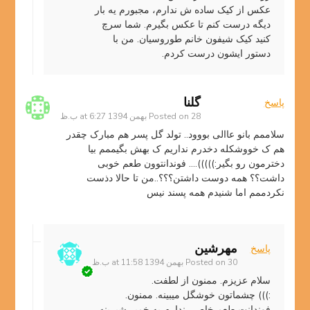
عکس از کیک ساده ش ندارم، مجبورم یه بار
دیگه درست کنم تا عکس بگیرم. شما سرچ
کنید کیک شیفون خانم طوروسیان. من با
دستور ایشون درست کردم.
گلنا
پاسخ
28 بهمن 1394 at 6:27 ب.ظ
Posted on
سلاممم بانو عاالی بووود.. تولد گل پسر هم مبارک چقدر
هم ک خووشکله دخدرم نداریم ک بهش بگیممم بیا
دخترمون رو بگیر:)))))…. فوندانتوون طعم خوبی
داشت؟؟ همه دوست داشتن؟؟؟..من تا حالا دذست
نکردممم اما شنیدم همه پسند نیس
مهرشین
پاسخ
30 بهمن 1394 at 11:58 ب.ظ
Posted on
سلام عزیزم. ممنون از لطفت.
:))) چشماتون خوشگل میبینه. ممنون.
فوندانت طعم خاصی نداره. یه خمیر شیرینه.