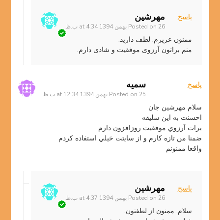
مهرشین
پاسخ
26 بهمن 1394 at 4:34 ب.ظ
Posted on
ممنون عزیزم. لطف دارید.
منم براتون آرزوی موفقیت و شادی دارم.
سميه
پاسخ
25 بهمن 1394 at 12:34 ب.ظ
Posted on
سلام مهرشين جان
احسنت به اين سليقه
برات آرزوي موفقيت روزافزون دارم
ضمنا من تازه كارم و از سايتت خيلي استفاده كردم
واقعا ممنونم
مهرشین
پاسخ
26 بهمن 1394 at 4:37 ب.ظ
Posted on
سلام. ممنون از لطفتون.