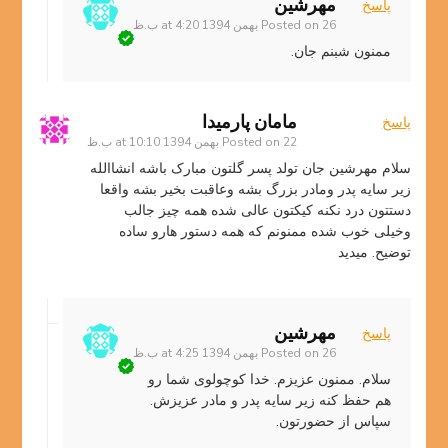
مهرشین
پاسخ
26 بهمن 1394 at 4:20 ب.ظ
Posted on
ممنون شبنم جان.
مامان پارمیدا
پاسخ
22 بهمن 1394 at 10:10 ب.ظ
Posted on
سلام مهرشین جان تولد پسر گلتون مبارک باشه انشاالله
زیر سایه پدر ومادر بزرگ بشه وعاقبت بخیر بشه واقعا
دستتون درد نکنه کیکتون عالی شده همه چیز جالب
وخیلی خوب شده ممنونم که همه دستور هارو ساده
توضیح. میدید
مهرشین
پاسخ
26 بهمن 1394 at 4:25 ب.ظ
Posted on
سلام. ممنون عزیزم. خدا کوچولوی شما رو
هم حفظ کنه زیر سایه پدر و مادر عزیزش.
سپاس از حضورتون.