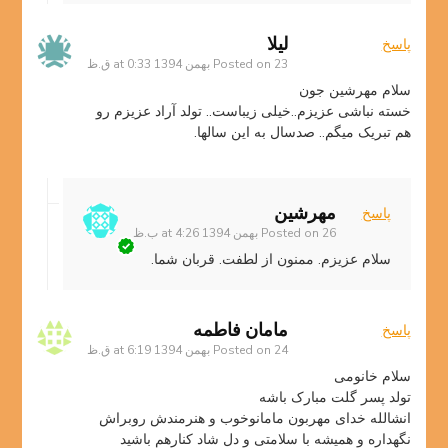
لیلا
پاسخ
23 بهمن 1394 at 0:33 ق.ظ
Posted on
سلام مهرشین جون
خسته نباشی عزیزم..خیلی زیباست.. تولد آراد عزیزم رو
هم تبریک میگم.. صدسال به این سالها.
مهرشین
پاسخ
26 بهمن 1394 at 4:26 ب.ظ
Posted on
سلام عزیزم. ممنون از لطفت. قربان شما.
مامان فاطمه
پاسخ
24 بهمن 1394 at 6:19 ق.ظ
Posted on
سلام خانومی
تولد پسر گلت مبارک باشه
انشالله خدای مهربون مامانوخوب و هنرمندش روبراش
نگهداره و همیشه با سلامتی و دل شاد کنارهم باشید