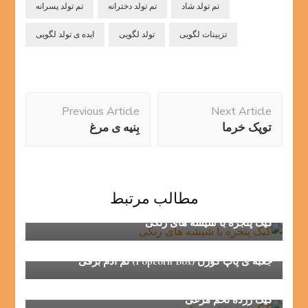
تم تولد شاد
تم تولد دخترانه
تم تولد پسرانه
تزیینات لگویی
تولد لگویی
ایده ی تولد لگویی
Post
Previous Article
Next Article
Navigation
توپک خرما
بِنیه ی مرغ
مطالب مرتبط
کیک پنجره با شیشه های رنگی
جعبه ی پاپ کورن (Popcorn Box) تم آدم برفی
کیک زرده تخم مرغی