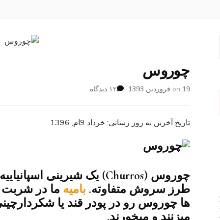
چوروس
برای
19 فروردین 1393
on
۱۲ دیدگاه
چوروس
تاریخ آخرین به روز رسانی: خرداد 9ام, 1396
چوروس (Churros) یک شیرینی اسپانیاییه که شبیه
طرز سروش متفاوته.
بامیه
ما در شربت گ
ها چوروس رو در پودر قند یا شکردارچین
میزنند و میخورند.