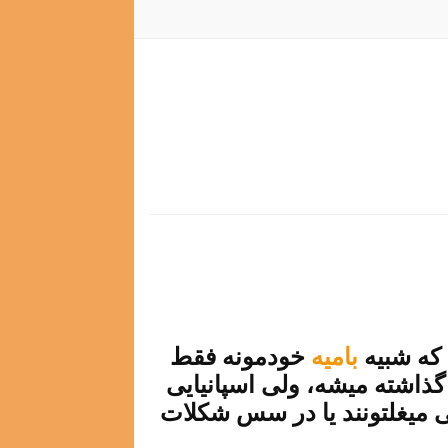
بامیه
خودمونه فقط
ذاشته میشه، ولی اسپانیایی
ی میغلتونند یا در سس شکلات