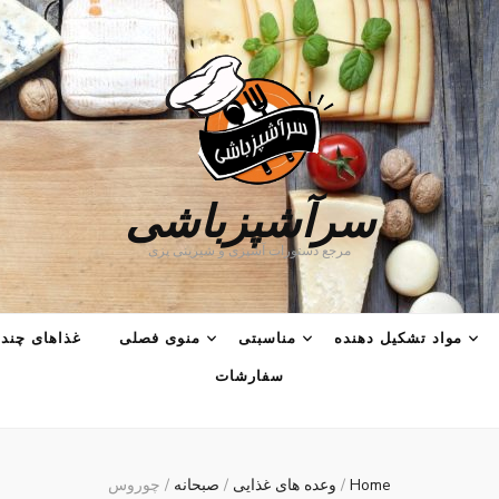
سرآشپزباشی
مرجع دستورات آشپزی و شیرینی پزی
مواد تشکیل دهنده
مناسبتی
منوی فصلی
غذاهای چند 
سفارشات
Home
/
وعده های غذایی
/
صبحانه
/
چوروس