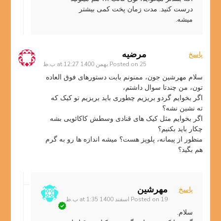
درست کنید. مدت زمان پخت کمی بیشتر
میشه.
مرضیه
پاسخ
25 بهمن 1400 at 12:27 ب.ظ
Posted on
سلام مهرشین جون، ممنونم بابت دستورهای فوق العاده
تون، من چندتا سوال داشتم،
اگر بخوایم گردو بریزیم چطوری باید بریزیم تو کیک که
ته نشین نشه؟
اگر بخوایم مثل کیک های قنادی وسطش کاکائویی بشه
چکار باید بکنیم؟
منظور از پیمانه، پلوپز هست؟ میشه اندازه ها رو به گرم
هم بگید؟
مهرشین
پاسخ
19 اسفند 1400 at 1:35 ب.ظ
Posted on
سلام.