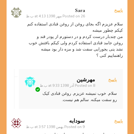
Sara
پاسخ
26 مهر 1398 at 4:13 ب.ظ
Posted on
سلام عزیزم اگه بجای روغن از روغن قنادی استفاده کنم
کیکم چطور میشه
من چندبار درست کردم و در دستورم از پودر قند و
روغن جامد قنادی استفاده کردم ولی کیکم بافتش خوب
نشد ینی یجورایی سفت شد و مزه دار بود میشه
راهنماییم کنی ؟
مهرشین
پاسخ
8 آذر 1398 at 9:33 ب.ظ
Posted on
سلام. خوب نمیشه عزیزم. روغن قنادی کیک
رو سفت میکنه. سالم هم نیست.
سودابه
پاسخ
9 بهمن 1398 at 3:57 ب.ظ
Posted on