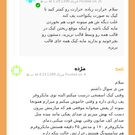
25 خرداد 1399 at 1:29 ب.ظ
Posted on
سلام. حرارت زیاده. حرارت رو کمتر کنید تا
کیک به صورت یکنواخت پف کنه.
علت دیگه ش هم میتونه خوب هم نخوردن
مایه کیک باشه. و اینکه موقع ریختن کیک در
قالب همه رو وسط قالب نریزید، دستتون رو
بچرخونید و بذارید مایه کیک همه جای قالب
بریزه.
مژده
پاسخ
4 مرداد 1399 at 4:33 ب.ظ
Posted on
سلام
من ی سوال داشتم
وقتی کیک اسفنجی درست میکنم،البته توی مایکروفر
پف زیادی داره و وقتی خاموش میکنم و میزارم همونجا
بمونه از پفش میخوابه.موقعی هم که میارمش بیرون
دست که بهش میزنم ی صدای پفکی مانند میده مثل
صدای کف صابون وقتی بهش فوت میکنی.دمای
مایکروفرم ۱۷۰ و مدتش ۴۵ دقیقه هستش.مایکروفرم
هم سامسونگ هستش.حرارتش حالت پنکه داره.