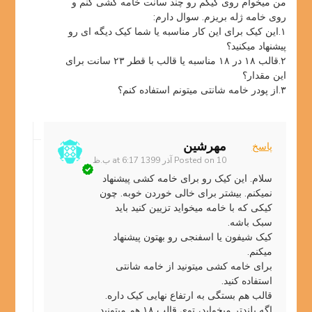
من میخوام روی کیکم رو چند سانت خامه کشی کنم و
روی خامه ژله بریزم. سوال دارم:
۱.این کیک برای این کار مناسبه یا شما کیک دیگه ای رو
پیشنهاد میکنید؟
۲.قالب ۱۸ در ۱۸ مناسبه یا قالب با قطر ۲۳ سانت برای
این مقدار؟
۳.از پودر خامه شانتی میتونم استفاده کنم؟
مهرشین
پاسخ
10 آذر 1399 at 6:17 ب.ظ
Posted on
سلام. این کیک رو برای خامه کشی پیشنهاد
نمیکنم. بیشتر برای خالی خوردن خوبه. چون
کیکی که با خامه میخواید تزیین کنید باید
سبک باشه.
کیک شیفون یا اسفنجی رو بهتون پیشنهاد
میکنم.
برای خامه کشی میتونید از خامه شانتی
استفاده کنید.
قالب هم بستگی به ارتفاع نهایی کیک داره.
اگه بلندتر میخواید، توی قالب ۱۸ هم میتونید