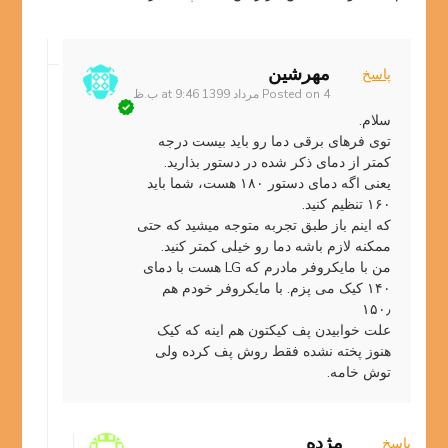
مهرشین
پاسخ
4 مرداد 1399 at 9:46 ب.ظ
Posted on
سلام.
توی فرهای برقی دما رو باید بیست درجه
کمتر از دمای ذکر شده در دستور بذارید.
یعنی اگه دمای دستور ۱۸۰ هست، شما باید
۱۶۰ تنظیم کنید.
که اینم باز طبق تجربه متوجه میشید که حتی
ممکنه لازم باشه دما رو خیلی کمتر کنید.
من با مایکروفر مادرم که LG هست با دمای
۱۴۰ کیک می پزم. با مایکروفر خودم هم
۱۵۰٫
علت خوابیدن پف کیکتون هم اینه که کیک
هنوز پخته نشده فقط روش پف کرده ولی
توش خامه.
مژده
پاسخ