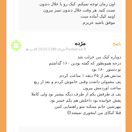
اون زمان توجه نمیکنم. کیک رو با خلال دندون
تست کنید. هر وقت خلال دندون تمیز بیرون
اومد کیک آماده ست.
موفق باشید عزیزم.
مژده
پاسخ
9 مرداد 1399 at 10:10 ب.ظ
Posted on
دوباره کیک من خرلب شد
درجه همونطور که گفته بودین ۱۶۰ گذاشتم
تو دستور ۱۸۰ بود
مدتش هم از ۴۵ دیقه ۱ ساعت کردم
پف معمولی داشت وقتی خاموش کردم و بعد از ربع
ساعت اوردمش بیرون
پف ی طرفش یکم از طرف دیگه بیشتر بود ولی کاملا
پفش خوابیده بود داخلش هم یکم خمیر بود
مهرشین خانم‌ ممکنه منو راهنمایی کنین.
قبلا کیکای من اینجوری نمیشد😔