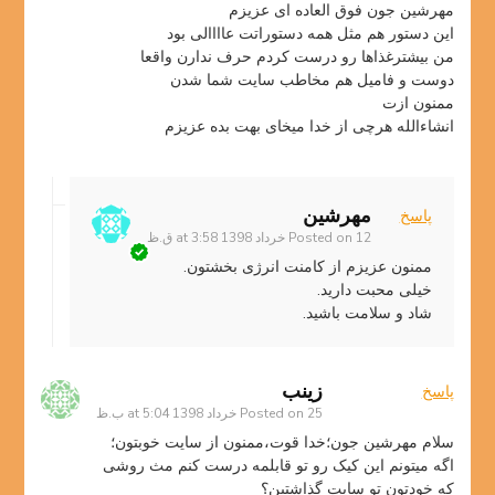
مهرشین جون فوق العاده ای عزیزم
این دستور هم مثل همه دستوراتت عاااالی بود
من بیشترغذاها رو درست کردم حرف ندارن واقعا
دوست و فامیل هم مخاطب سایت شما شدن
ممنون ازت
انشاءالله هرچی از خدا میخای بهت بده عزیزم
مهرشین
پاسخ
12 خرداد 1398 at 3:58 ق.ظ
Posted on
ممنون عزیزم از کامنت انرژی بخشتون.
خیلی محبت دارید.
شاد و سلامت باشید.
زینب
پاسخ
25 خرداد 1398 at 5:04 ب.ظ
Posted on
سلام مهرشین جون؛خدا قوت،ممنون از سایت خوبتون؛
اگه میتونم این کیک رو تو قابلمه درست کنم مث روشی
که خودتون تو سایت گذاشتین؟