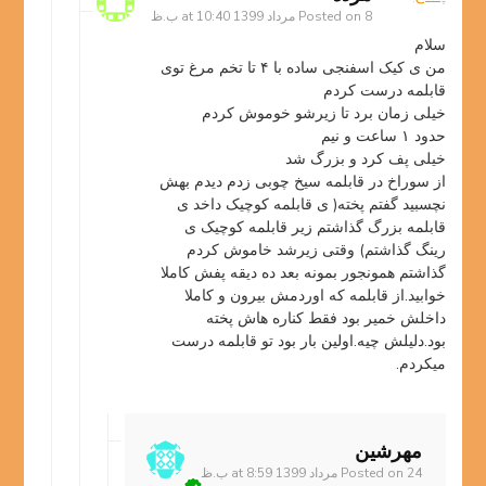
8 مرداد 1399 at 10:40 ب.ظ
Posted on
سلام
من ی کیک اسفنجی ساده با ۴ تا تخم مرغ توی
قابلمه درست کردم
خیلی زمان برد تا زیرشو خوموش کردم
حدود ۱ ساعت و نیم
خیلی پف کرد و بزرگ شد
از سوراخ در قابلمه سیخ چوبی زدم دیدم بهش
نچسبید گفتم پخته( ی قابلمه کوچیک داخد ی
قابلمه بزرگ گذاشتم زیر قابلمه کوچیک ی
رینگ گذاشتم) وقتی زیرشد خاموش کردم
گذاشتم همونجور بمونه بعد ده دیقه پفش کاملا
خوابید.از قابلمه که اوردمش بیرون و کاملا
داخلش خمیر بود فقط کناره هاش پخته
بود.دلیلش چیه.اولین بار بود تو قابلمه درست
میکردم.
مهرشین
24 مرداد 1399 at 8:59 ب.ظ
Posted on