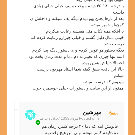
با درجه ۱۸۰ ۴۵ دیقه میپخت و پف خیلی خیلی زیادی
داشت
بعد از بارها پختن یهو دیدم دیگه پف نمیکنه و داخلش ی
کوچولو خمیر میشه
با اینکه همه نکات مثل همیشه رعایت میکردم
خیلی دنبال دلیل گشتم و خیلی چیزارو رعایت کردم اما
درست نشد
دیگه دستورمو عوض کردم و ی دستور دیگه پیدا کردم
البته تنها چیزی که تغییر ندادم دما و مدت زمان پخت بود
احتمالا دلیلش همین بوده
حالا این دفعه طبق گفته شما استاد مهربون درست
میکنم
میدونم که درست میشه
ممنون از این سایت و دستورات خیلی خوشمزه خوب
مهرشین
پاسخ
24 مرداد 1399 at 8:57 ب.ظ
Posted on
قانونش اینه که دما ۲۰ درجه کمتر، زمان هم
ده دقیقه کمتر میشه. ولی من هیچ وقت به