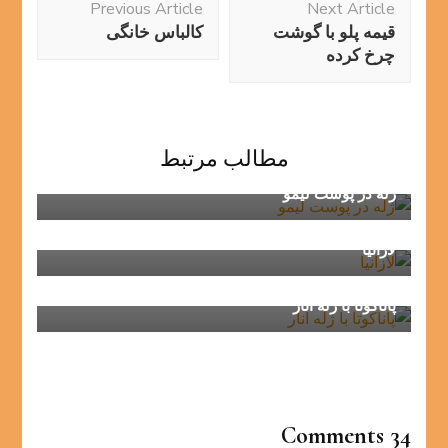
Previous Article
Next Article
Navigation
قیمه پلو با گوشت
کالباس خانگی
چرخ کرده
مطالب مرتبط
ژله در پوست لیمو
لازانیا
پاناکوتا با ژله انار
34 Comments