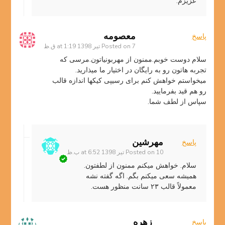
عزیزم.
معصومه
پاسخ
7 تیر 1398 at 1:19 ق.ظ
Posted on
سلام دوست خوبم.ممنون از مهربونیاتون.مرسی که
تجربه هاتون رو به رایگان در اختیار ما میذارید.
میخواستم خواهش کنم برای رسیپی کیکها اندازه قالب
رو هم قید بفرمایید.
سپاس از لطف شما.
مهرشین
پاسخ
10 تیر 1398 at 6:52 ب.ظ
Posted on
سلام. خواهش میکنم ممنون از لطفتون.
همیشه سعی میکنم بگم. اگه گفته نشه
معمولاً قالب ۲۳ سانت منظور هست.
زهره
پاسخ