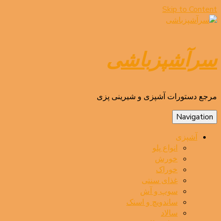
Skip to Content
سرآشپزباشی
مرجع دستورات آشپزی و شیرینی پزی
Navigation
آشپزی
انواع پلو
خورش
خوراک
غذای سنتی
سوپ و آش
ساندویچ و اسنک
سالاد