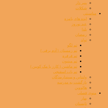
پنیر دار
شکلات
مناسبتی
ایده های بامزه
عید نوروز
یلدا
رمضان
تولد
تم لگو
تم زمستان ( آدم برفی )
تم فرفره
تم مینیون
تم ماشین ( کارز یا مک کویین )
تم باب اسفنجی
ولنتاین و سپندارمذگان
بازگشت به مدرسه
هالووین
منوی فصلی
بهار
تابستان