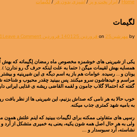
Home
/
ابزار پخت و پز
/
آشپزی بدون فر
/
لگیمات
لگیمات
by
مهرشین
25 فروردین 1401
on
25 فروردین 1401
Leave a Comment
یکی از شیرینی های خوشمزه مخصوص ماه رمضان لِگیماته که بهش لُق
همسایه بهش لقیمات میگن ( حتما به علت اینکه حرف گ رو ندارن! ). یک
یونان و … رسیده. عوامات هم باز یه اسم دیگه ی این شیرینیه و بیشتر
مراسم و عیدهاشون سرو میکنند. پس ببینید چقدر محبوب و شناخته شد
گفته که احتمالا گلاب جامون و لقمه القاضی ریشه ی غذایی ایرانی د
خوب حالا به هر نامی که صداش بزنیم، این شیرینی ها از نظر بافت رو
به بامیه شهد کمتری جذب میکنه.
رسپی های متفاوتی ممکنه برای لگیمات ببینید که اینم علتش همون مح
ولی به هر حال اصل همه شون یکیه، یعنی یه خمیری متشکل از آرد و
نشاسته، آرد سبوسدار و ….