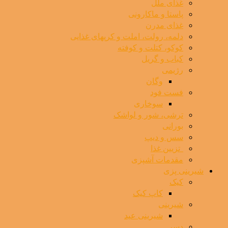
غذای ملل
پاستا و ماکارونی
غذای مدرن
دلمه، رولت، املت و کرپهای غذایی
کوکو، کتلت و کوفته
کباب و گریل
رژیمی
وگان
فست فود
سوخاری
ترشی، شور و لواشک
بورانی
سس و دیپ
⁯ ‌ تزیین غذا
مقدمات آشپزی
شیرینی پزی
کیک
کاپ کیک
شیرینی
شیرینی عید
دسر