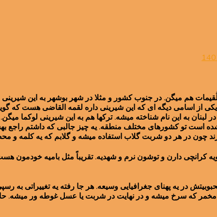
on
لگیمات
یمات هم میگن. در جنوب کشور و مثلا در شهر بوشهر به این شیرینی ل
ی از اسامی دیگه ای که این شیرینی داره لقمه القاضی هست که گویا قرن
 در لبنان به این نام شناخته میشه. ترکها هم به این شیرینی لوکما میگ
ه است تو کشورهای مختلف منطقه. یه چیز جالبی که داشتم راجع بهش 
ارند چون در هر دو شربت گلاب استفاده میشه و گلابم که یه کلمه و مح
یه کرانچی دارن و توشون نرم و شهدیه. تقریباً مثل بامیه خودمون هست
بوبیتش در یه پهنای جغرافیایی وسیعه. هر جا رفته یه تغییراتی به ر
 مخمر که سرخ میشه و در نهایت در شربت یا عسل غوطه ور میشه. حا