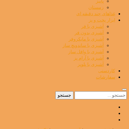
پاییز
زمستان
غذاهای چند دقیقه ای
ابزار پخت و پز
آشپزی با فر
آشپزی بدون فر
آشپزی با مایکروفر
آشپزی با ساندویچ ساز
آشپزی با وافل ساز
آشپزی با آرام پز
آشپزی با پلوپز
کاردستی
سفارشات
جستجو
برای: