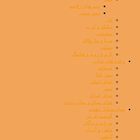
دسرهای ژلاتینه
دسر سنتی
نان
پنکیک و کرپ
نوشیدنی
مربا و مارمالاد
بستنی
کرم و رویه و فیلینگ
وعده های غذایی
صبحانه
پیش غذا
غذای اصلی
دسر
غذای کودک
غذای سبک و میان وعده
مواد تشکیل دهنده
گوشت قرمز
مرغ و پرندگان
ماهی و آبزیان
گیاهی