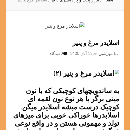
Home
/
ابزار پخت و پز
/
آشپزی با فر
/
اسلایدر مرغ و پنیر
اسلایدر مرغ و پنیر
برای
by
مهرشین
on
12 آبان 1400
۶ دیدگاه
اسلایدر
مرغ
و
پنیر
به ساندویچهای کوچیکی که با نون
مینی برگر یا هر نوع نون لقمه ای
کوچیک درست میشه اسلایدر میگن.
اسلایدرها خوراکی خوبی برای میزهای
تولد و مهمونی هستن و در واقع نوعی