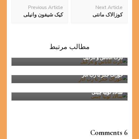
Post
Previous Article
Next Article
Navigation
کوزالاک مانتی
کیک شیفون وانیلی
مطالب مرتبط
تارت آناناس و نارگیل
خوراک جگر با رب انار
سالاد لوبیا چیتی
6 Comments