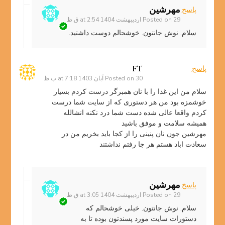
مهرشین
پاسخ
29 اردیبهشت 1404 at 2:54 ق.ظ
Posted on
سلام. نوش جانتون. خوشحالم دوست داشتید.
FT
پاسخ
30 آبان 1403 at 7:18 ب.ظ
Posted on
سلام من این غذا را با نان همبرگر درست کردم بسیار
خوشمزه بود من هر دستوری که از سایت شما درست
کردم واقعا عالی شده دست شما درد نکنه انشالله
همیشه سلامت و موفق باشید
مهرشین جون نان پنینی را از کجا باید بخریم من در
سعادت اباد هستم هر جا رفتم نداشتند
مهرشین
پاسخ
29 اردیبهشت 1404 at 3:05 ق.ظ
Posted on
سلام. نوش جانتون. خیلی خوشحالم که
دستورات سایت مورد پسندتون بوده تا به