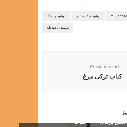
milkshake
نوشیدنی تابستانی
نوشیدنی خنک
نوشیدنی هندوانه
Previous Article
کباب ترکی مرغ
ط
پنکیک وگان ( بدون تخم مرغ و
ا سس پرتقال
لبنیات )