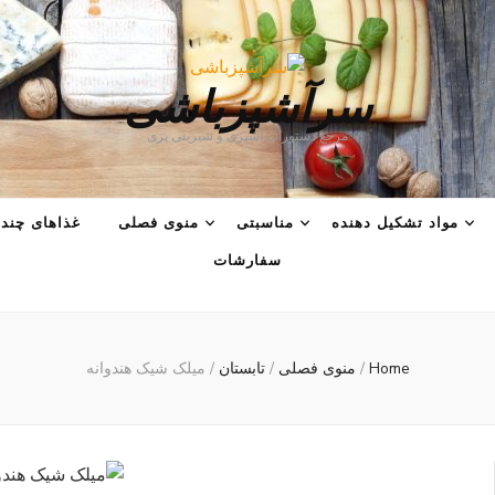
سرآشپزباشی
مرجع دستورات آشپزی و شیرینی پزی
مواد تشکیل دهنده
مناسبتی
منوی فصلی
غذاهای چند 
سفارشات
Home
/
منوی فصلی
/
تابستان
/
میلک شیک هندوانه