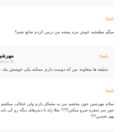
پاسخ
میگم مطمئنید خوش مزه میشه من درس کردم ضایع نشم؟
مهرشی
پاسخ
25 آبان 1394 at 8:44 ق.ظ
ed on
سلیقه ها متفاوته. من که دوست دارم. ممکنه یکی خوشش نیاد. نم
پاسخ
سلام مهرشین جون ببخشید من یه مشکل دارم ولی خجالت میکشم ب
جور سر سفره سرو میکنن؟??? مثلا ژله یا دسرهای دیگه رو کی بای
بهم نخندین???