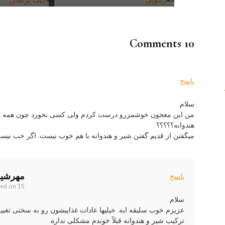
10 Comments
پاسخ
سلام.
من این معجون خوشمزرو درست کردم ولی کسی نخورد چون همه تع
هندوانه؟؟؟؟؟
میگفتن از قدیم گفتن شیر و هندوانه با هم خوب نیست. اگر خب نیست
مهرشی
پاسخ
15 تیر 1394 at 10:47 ق.ظ
ted on
سلام.
عزیزم خوب سلیقه ایه. خیلیها عادات غذاییشون رو به سختی تغیی
ترکیب شیر و هندوانه قبلاً خوندم مشکلی نداره.