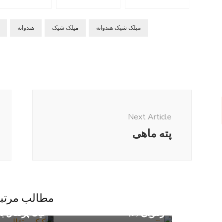
میلک شیک هندوانه
میلک شیک
هندوانه
Post
Navigation
Next Article
پته ماهی
مطالب مرتب
رتتویی (۲)
کیک پرتقال ب