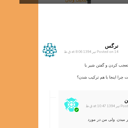
نرگس
14 تیر 1394 at 8:06 ق.ظ
Posted on
جب کردن و گفتن شیر با
 چرا اینجا با هم ترکیب شدن؟
ن
Pos
ر میدن. ولی من در مورد