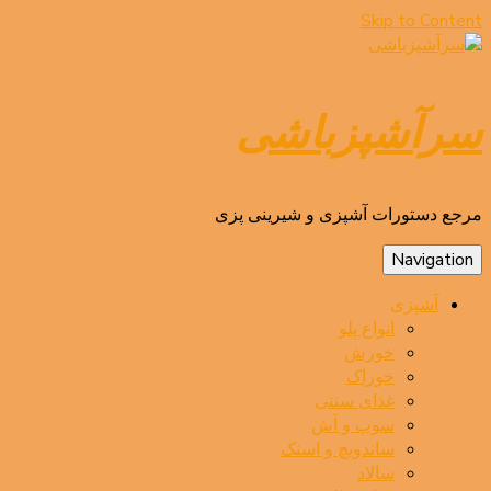
Skip to Content
سرآشپزباشی
مرجع دستورات آشپزی و شیرینی پزی
Navigation
آشپزی
انواع پلو
خورش
خوراک
غذای سنتی
سوپ و آش
ساندویچ و اسنک
سالاد