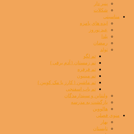
پنیر دار
شکلات
مناسبتی
ایده های بامزه
عید نوروز
یلدا
رمضان
تولد
تم لگو
تم زمستان ( آدم برفی )
تم فرفره
تم مینیون
تم ماشین ( کارز یا مک کویین )
تم باب اسفنجی
ولنتاین و سپندارمذگان
بازگشت به مدرسه
هالووین
منوی فصلی
بهار
تابستان