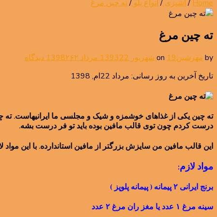
Home
/
آشپزی
/
انواع پلو
/
ته چین مرغ
ته چین مرغ
برای
by
مهرشین
19 شهریور 1393
on
22 مرداد 1398
۲۶۲ دیدگاه
ته
تاریخ آخرین به روز رسانی: مرداد 22ام, 1398
چین
مرغ
ته چین یکی از غذاهای خوشمزه و شیک و مجلسی ما ایرانیهاست. ته چی
درست کردم چون توی قالب مافین بوده باید تو فر درست بشه.
این قالب مافین من سایزش بزرگتر از مافین استاندارده. با این مواد لازم ۶ تا ته چین تک نفره توی این قالبهای بزرگتر از مافین معمولی د
مواد لازم:
برنج ایرانی ۲ پیمانه ( پیمانه پلوپز )
سینه مرغ ۱ عدد یا مغز ران مرغ ۲ عدد