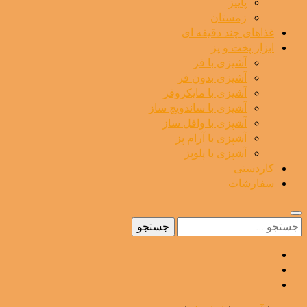
پاییز
زمستان
غذاهای چند دقیقه ای
ابزار پخت و پز
آشپزی با فر
آشپزی بدون فر
آشپزی با مایکروفر
آشپزی با ساندویچ ساز
آشپزی با وافل ساز
آشپزی با آرام پز
آشپزی با پلوپز
کاردستی
سفارشات
جستجو
برای: