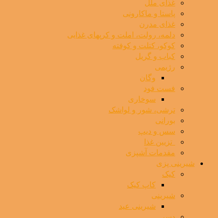
غذای ملل
پاستا و ماکارونی
غذای مدرن
دلمه، رولت، املت و کرپهای غذایی
کوکو، کتلت و کوفته
کباب و گریل
رژیمی
وگان
فست فود
سوخاری
ترشی، شور و لواشک
بورانی
سس و دیپ
⁯ ‌ تزیین غذا
مقدمات آشپزی
شیرینی پزی
کیک
کاپ کیک
شیرینی
شیرینی عید
دسر