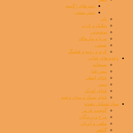
دسرهای ژلاتینه
دسر سنتی
نان
پنکیک و کرپ
نوشیدنی
مربا و مارمالاد
بستنی
کرم و رویه و فیلینگ
وعده های غذایی
صبحانه
پیش غذا
غذای اصلی
دسر
غذای کودک
غذای سبک و میان وعده
مواد تشکیل دهنده
گوشت قرمز
مرغ و پرندگان
ماهی و آبزیان
گیاهی