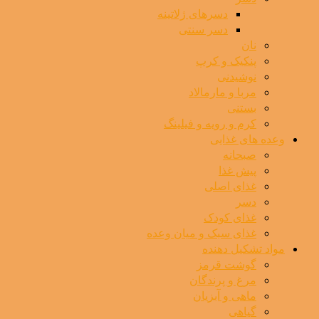
دسرهای ژلاتینه
دسر سنتی
نان
پنکیک و کرپ
نوشیدنی
مربا و مارمالاد
بستنی
کرم و رویه و فیلینگ
وعده های غذایی
صبحانه
پیش غذا
غذای اصلی
دسر
غذای کودک
غذای سبک و میان وعده
مواد تشکیل دهنده
گوشت قرمز
مرغ و پرندگان
ماهی و آبزیان
گیاهی