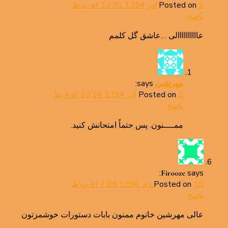
1 آذر 1394 at 12:51 ب.ظ
Posted on
پاسخ
عاااااااااالی …عاشق گل کلمم
says:
مهرشین
2 آذر 1394 at 10:16 ق.ظ
Posted on
پاسخ
ممــــنون. پس حتماً امتحانش کنید.
says:
Firooze
10 دی 1396 at 7:08 ب.ظ
Posted on
پاسخ
عالی مهرشین خانوم ممنون بابات دستورات خوشمزتون