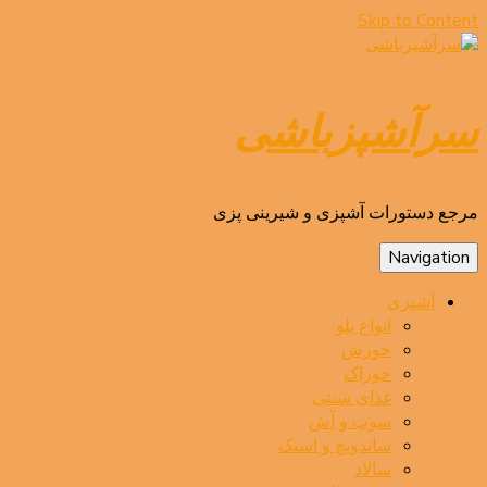
Skip to Content
سرآشپزباشی
مرجع دستورات آشپزی و شیرینی پزی
Navigation
آشپزی
انواع پلو
خورش
خوراک
غذای سنتی
سوپ و آش
ساندویچ و اسنک
سالاد