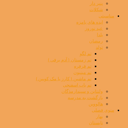
پنیر دار
شکلات
مناسبتی
ایده های بامزه
عید نوروز
یلدا
رمضان
تولد
تم لگو
تم زمستان ( آدم برفی )
تم فرفره
تم مینیون
تم ماشین ( کارز یا مک کویین )
تم باب اسفنجی
ولنتاین و سپندارمذگان
بازگشت به مدرسه
هالووین
منوی فصلی
بهار
تابستان