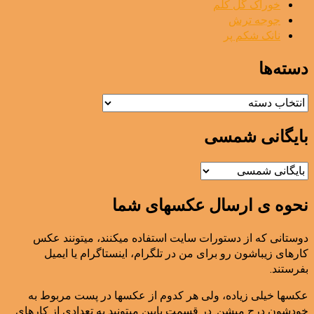
خوراک گل کلم
جوجه ترش
نانک شکم پر
دسته‌ها
دسته‌ها
بایگانی شمسی
نحوه ی ارسال عکسهای شما
دوستانی که از دستورات سایت استفاده میکنند، میتونند عکس
کارهای زیباشون رو برای من در تلگرام، اینستاگرام یا ایمیل
بفرستند.
عکسها خیلی زیاده، ولی هر کدوم از عکسها در پست مربوط به
خودشون درج میشن. در قسمت پایین میتونید یه تعدادی از کارهای