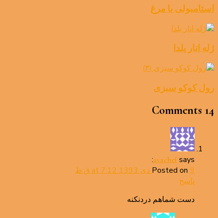
استامبولی با مرغ
ژله انار یلدا
رول کوکو سبزی
14 Comments
says:
avachef
9 دی 1393 at 7:12 ق.ظ
Posted on
پاسخ
دست شماهم دردنکنه