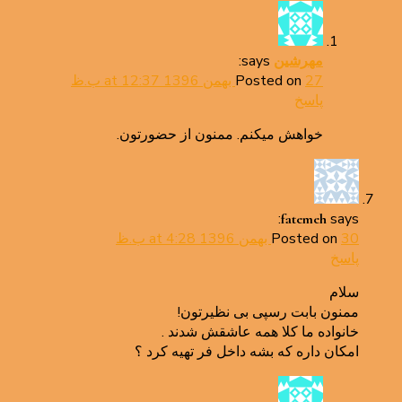
says:
مهرشین
27 بهمن 1396 at 12:37 ب.ظ
Posted on
پاسخ
خواهش میکنم. ممنون از حضورتون.
says:
fatemeh
30 بهمن 1396 at 4:28 ب.ظ
Posted on
پاسخ
سلام
ممنون بابت رسپی بی نظیرتون!
خانواده ما کلا همه عاشقش شدند .
امکان داره که بشه داخل فر تهیه کرد ؟