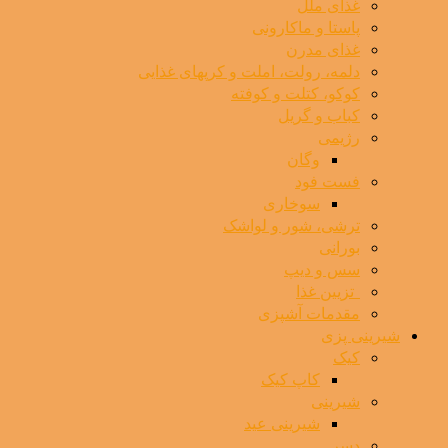
غذای ملل
پاستا و ماکارونی
غذای مدرن
دلمه، رولت، املت و کرپهای غذایی
کوکو، کتلت و کوفته
کباب و گریل
رژیمی
وگان
فست فود
سوخاری
ترشی، شور و لواشک
بورانی
سس و دیپ
⁯ ‌ تزیین غذا
مقدمات آشپزی
شیرینی پزی
کیک
کاپ کیک
شیرینی
شیرینی عید
دسر