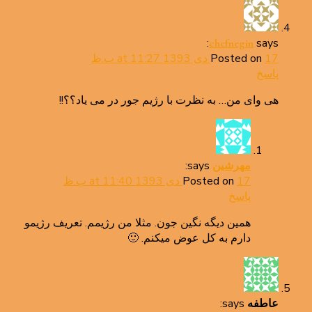
says:
chefnegin
17 دی 1393 at 11:27 ب.ظ
Posted on
پاسخ
هی وای من… به نظرت با رژیم جور در می یاد؟؟!!
says:
مهرشین
17 دی 1393 at 11:40 ب.ظ
Posted on
پاسخ
همین دیگه نگین جون. مثلا من رژیمم. تعریف رژیمو
دارم به کل عوض میکنم. 🙂
says:
عاطفه