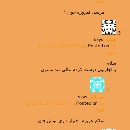
پاسخ
مرسی فیروزه جون.:*
says:
هستی
16 دی 1393 at 12:03 ب.ظ
Posted on
پاسخ
سلام
با اجازتون درست کردم عالی شد ممنون
says:
مهرشین
16 دی 1393 at 12:40 ب.ظ
Posted on
پاسخ
سلام عزیزم. اختیار داری. نوش جان.