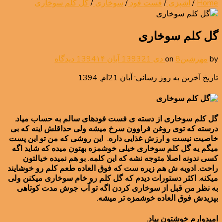
Home
/
آشپزی
/
فست فود
/
سوخاری
/
گل کلم سوخاری
گل کلم سوخاری
برای
by
مهرشین
8 دی 1393
on
21 آبان 1394
۱۴ دیدگاه
گل
تاریخ آخرین به روز رسانی: آبان 21ام, 1394
کلم
سوخاری
گل کلم سوخاری از دسته ی فست فودهای سالم به حساب میاد.
درسته که توی روغن فراوون سرخ میشه ولی حداقلش اینه که بی
خاصیت نیست و ارزش غذایی داره. این روشی که من تو این پست
میگم یه گل کلم سوخاری خیلی خوشمزه بهتون میده که شاید اگه
کسی ندونه اصلا متوجه نشه که این کلمه. بو هم نمیده خیالتون
راحت. ادویه ش هم زیره ست که فوق العاده طعم کلم رو خوشایند
میکنه. اکثر دستورات دیدم که گل کلم رو خام سوخاری میکنن ولی
به نظر من قبل از سوخاری کردن اگه تو آب جوش مدت کوتاهی
بپزیدش فوق العاده خوشمزه تر میشه.
امیدوارم خوشتون بیاد.