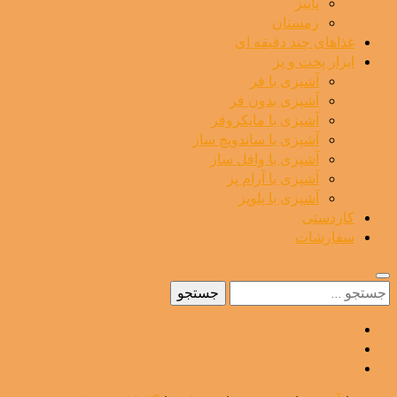
پاییز
زمستان
غذاهای چند دقیقه ای
ابزار پخت و پز
آشپزی با فر
آشپزی بدون فر
آشپزی با مایکروفر
آشپزی با ساندویچ ساز
آشپزی با وافل ساز
آشپزی با آرام پز
آشپزی با پلوپز
کاردستی
سفارشات
جستجو
برای: