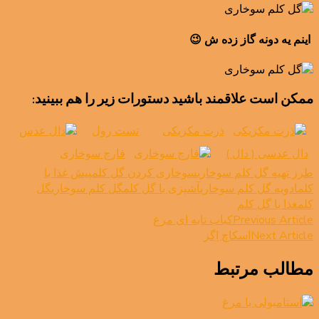
اینم یه دونه گاز زده ش 😉
ممکن است علاقمند باشید دستورات زیر را هم ببینید:
ذرت مکزیکی
تست رول
دال عدسی ( دال )
قارچ سوخاری
طرز تهیه گل کلم سوخاری
سوخاری کردن گل کلم
پیش غذا با
کلم
ادویه گل کلم سوخاری
آشپزی با گل کلم
گل کلم سوخاری
گل
کلم
غذا با گل کلم
Post
Previous Article
کباب تابه ای مرغ
Next Article
اسکاچ اِگز
Navigation
مطالب مرتبط