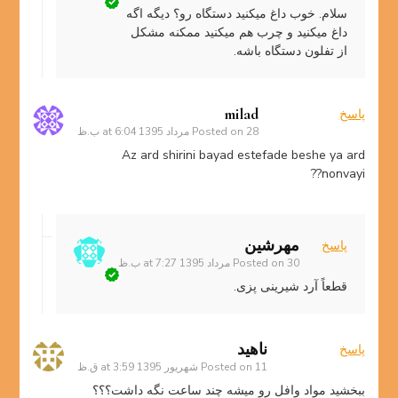
سلام. خوب داغ میکنید دستگاه رو؟ دیگه اگه
داغ میکنید و چرب هم میکنید ممکنه مشکل
از تفلون دستگاه باشه.
milad
پاسخ
28 مرداد 1395 at 6:04 ب.ظ
Posted on
Az ard shirini bayad estefade beshe ya ard
nonvayi??
مهرشین
پاسخ
30 مرداد 1395 at 7:27 ب.ظ
Posted on
قطعاً آرد شیرینی پزی.
ناهيد
پاسخ
11 شهریور 1395 at 3:59 ق.ظ
Posted on
ببخشید مواد وافل رو میشه چند ساعت نگه داشت؟؟؟