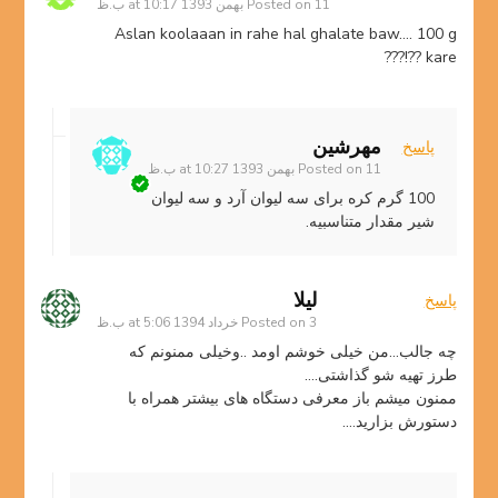
11 بهمن 1393 at 10:17 ب.ظ
Posted on
Aslan koolaaan in rahe hal ghalate baw…. 100 g
kare ??!???
مهرشین
پاسخ
11 بهمن 1393 at 10:27 ب.ظ
Posted on
100 گرم کره برای سه لیوان آرد و سه لیوان
شیر مقدار متناسبیه.
لیلا
پاسخ
3 خرداد 1394 at 5:06 ب.ظ
Posted on
چه جالب…من خیلی خوشم اومد ..وخیلی ممنونم که
طرز تهیه شو گذاشتی….
ممنون میشم باز معرفی دستگاه های بیشتر همراه با
دستورش بزارید….