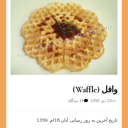
وافل (Waffle)
برای
on
10 دی 1392
۶۴ دیدگاه
وافل
(Waffle)
تاریخ آخرین به روز رسانی: آبان 18ام, 1396