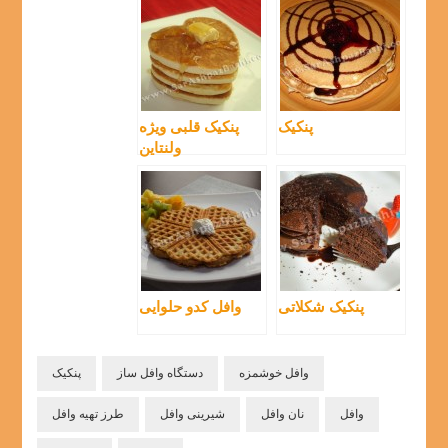
پنکیک
پنکیک قلبی ویژه
ولنتاین
پنکیک شکلاتی
وافل کدو حلوایی
وافل خوشمزه
دستگاه وافل ساز
پنکیک
وافل
نان وافل
شیرینی وافل
طرز تهیه وافل