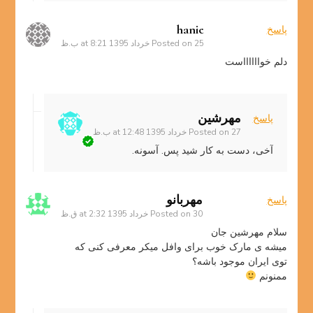
hanie
پاسخ
25 خرداد 1395 at 8:21 ب.ظ
Posted on
دلم خوااااااست
مهرشین
پاسخ
27 خرداد 1395 at 12:48 ب.ظ
Posted on
آخی، دست به کار شید پس. آسونه.
مهربانو
پاسخ
30 خرداد 1395 at 2:32 ق.ظ
Posted on
سلام مهرشین جان
میشه ی مارک خوب برای وافل میکر معرفی کنی که
توی ایران موجود باشه؟
ممنونم