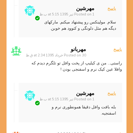
مهرشین
پاسخ
1 تیر 1395 at 5:15 ب.ظ
Posted on
سلام. مولینکس رو پیشنهاد میکنم. مارکهای
دیگه هم مثل دلونگی و کنوود هم خوبن.
مهربانو
پاسخ
30 خرداد 1395 at 2:34 ق.ظ
Posted on
راستی… من ی کیلیپ از پخت وافل تو تلگرم دیدم که
وافلا عین کیک نرم و اسفنجی بودن !
مهرشین
پاسخ
1 تیر 1395 at 5:15 ب.ظ
Posted on
بله بافت وافل دقیقا همونطوری نرم و
اسفنجیه.