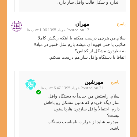
اندازه و شکل قالب وافل ساز داره.
مهران
پاسخ
17 خرداد 1395 at 1:06 ب.ظ
Posted on
سلام.من هرچی درست میکنم با اینکه رنگش کاملا
طلایی یا حتی قهوه ای میشه بازم مثل خمیر در میاد!!
به نظرتون مشکل از کجاس؟
اتفاقا با دستگاه وافل ساز هم درست میکنم.
مهرشین
پاسخ
21 خرداد 1395 at 6:47 ب.ظ
Posted on
سلام. راستش من جدیداً یه دستگاه وافل
ساز دیگه خریدم که همین مشکل رو باهاش
دارم. احتمالاً وافل سازتون هارداستون
نیست؟
نمیدونم شاید از حرارت نامناسب دستگاه
باشه.