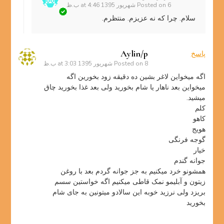
6 شهریور 1395 at 4:46 ب.ظ
Posted on
سلام. چرا که نه عزیزم. منتظرم.
Aylin/p
پاسخ
8 شهریور 1395 at 3:03 ب.ظ
Posted on
اگه میخواین لاغر بشین ده دقیقه زود بخورین اگه
میخواین بعد ناهار یا شام بخورید ولی بعد غذا بخورید چاق
میشید.
کلم
کاهو
هویج
گوجه فرنگی
خیار
جوانه گندم
همشونو خرد میکنیم به جز جوانه گردم بعد با روغن
زیتون و آبلیمو نمک قاطی میکنیم اگه خواستین سسم
بریزد ولی نرزید خوبه این سالادو میتونین به جای شام
بخورید