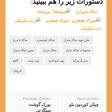
دستورات زیر را هم ببینید:
سالاد شیرازی
بروسکتا
خوراک قفقازی
ذرت مکزیکی
طرز تهیه سالاد سزار
سالاد خوشمزه
سالاد با مرغ
محتویات سالاد سزار
سالاد سزار
سس سالاد سزار
پنیر پارمزان
نون سوخاری
نون تست
کاهو
کروتان
Post
Previous Article
Next Article
Navigation
چیکن کوردون بلو
بورک گوشت
سیگارتی