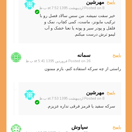
مهرشین
پاسخ
8 اردیبهشت 1395 at 7:52 ب.ظ
Posted on
خیر سفت نمیشه. من سس سالاد فصل رو با
ترکیب مایونز، ماست، کمی کچاپ، نمک و
فلفل و پودر سیر و پونه یا نعنا خشک و آب
لیمو ترش درست میکنم.
سمانه
پاسخ
26 فروردین 1395 at 5:41 ب.ظ
Posted on
راستی از چه سرکه استفاده کنم، بازم ممنون
مهرشین
پاسخ
8 اردیبهشت 1395 at 7:53 ب.ظ
Posted on
سرکه سفید یا قرمز فرقی نداره عزیزم.
سیاوش
پاسخ