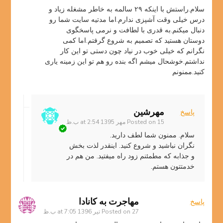
سلام.راستش با اینکه ۲۹ سالمه به خاطر مشغله زیاد و
درس خیلی وقت آشپزی ندارم.اما مدتیه سایت شما رو
دنبال میکنم.به قدری با لطافت و نرمی پاسخگوی
دوستان هستید که تصمیم به شروع گرفتم.اما کمی
نگرانم که خیلی خوب در نیاد چون دستی تو این کار
نداشتم.خوشحال میشم اگه بنده رو هم تو این زمینه یاری
کنید.ممنونم
مهرشین
پاسخ
15 مهر 1395 at 2:54 ب.ظ
Posted on
سلام. ممنون شما لطف دارید.
نگران نباشید و شروع کنید. اینقدر لذت بخش
و جذابه که مطمئنم زود راه میفتید. من هم در
خدمتتون هستم.
مهاجرت به کانادا
پاسخ
27 تیر 1396 at 7:05 ب.ظ
Posted on