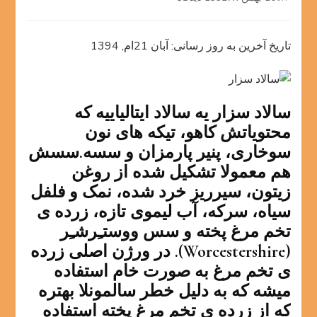
سالاد
سزار
تاریخ آخرین به روز رسانی: آبان 21ام, 1394
سالاد سزار یه سالاد ایتالیاییه که
محتویاتش کاهو، تیکه های نون
سوخاری، پنیر پارمزان و سسه.سسش
هم معمولا تشکیل شده از روغن
زیتون، سیرریز خرد شده، نمک و فلفل
سیاه، سرکه، آب لیموی تازه، زرده ی
تخم مرغ پخته و سس ووستـِرشـِر
(Worcestershire). در ورژن اصلی زرده
ی تخم مرغ به صورت خام استفاده
میشه که به دلیل خطر سالمونلا بهتره
که از زرده ی تخم مرغ پخته استفاده