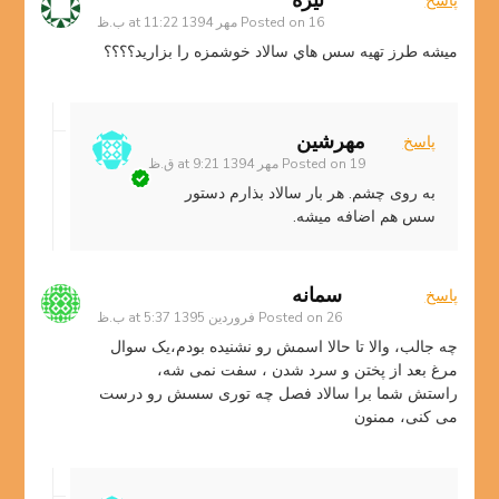
نيره
پاسخ
16 مهر 1394 at 11:22 ب.ظ
Posted on
ميشه طرز تهيه سس هاي سالاد خوشمزه را بزاريد؟؟؟؟
مهرشین
پاسخ
19 مهر 1394 at 9:21 ق.ظ
Posted on
به روی چشم. هر بار سالاد بذارم دستور
سس هم اضافه میشه.
سمانه
پاسخ
26 فروردین 1395 at 5:37 ب.ظ
Posted on
چه جالب، والا تا حالا اسمش رو نشنیده بودم،یک سوال
مرغ بعد از پختن و سرد شدن ، سفت نمی شه،
راستش شما برا سالاد فصل چه توری سسش رو درست
می کنی، ممنون