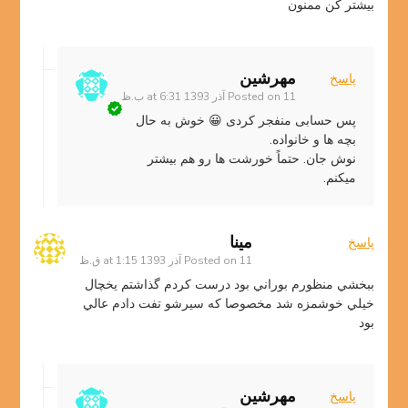
بيشتر كن ممنون
مهرشین
پاسخ
11 آذر 1393 at 6:31 ب.ظ
Posted on
پس حسابی منفجر کردی 😀 خوش به حال
بچه ها و خانواده.
نوش جان. حتماً خورشت ها رو هم بیشتر
میکنم.
مينا
پاسخ
11 آذر 1393 at 1:15 ق.ظ
Posted on
ببخشي منظورم بوراني بود درست كردم گذاشتم يخچال
خيلي خوشمزه شد مخصوصا كه سيرشو تفت دادم عالي
بود
مهرشین
پاسخ