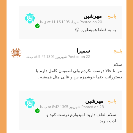
مهرشین
پاسخ
20 خرداد 1395 at 11:16 ق.ظ
Posted on
به به قطعا همینطوره 🙂
سمیرا
پاسخ
22 شهریور 1395 at 5:42 ب.ظ
Posted on
سلام
من تا حالا درست نکردم ولی اطمینان کامل دارم با
دستوراتت حتما خوشمزه س و عالی مثل همیشه .
مهرشین
پاسخ
28 شهریور 1395 at 8:42 ب.ظ
Posted on
سلام. لطف دارید. امیدوارم درست کنید و
لذت ببرید.