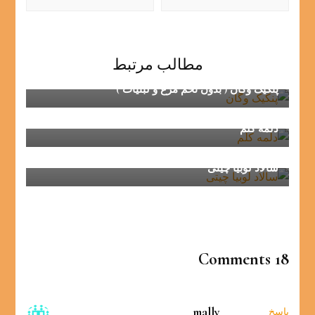
مطالب مرتبط
پنکیک وگان ( بدون تخم مرغ و لبنیات )
دلمه کلم
سالاد لوبیا چیتی
18 Comments
mally
پاسخ