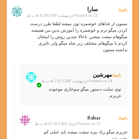
سارا
پاسخ
21 اردیبهشت 1397 at 5:29 ب.ظ
Posted on
ممنون از غذاهای خوشمزه تون میشه لطفا طرز درست
کردن میگو ترم و خوشمزه را آموزش بدین.من همیشه
میگوهام سفت میشن. تاحالا چندین روش را امتحان
کردم با میگوهای مختلف ریز شاه میگو ولی تاثیری
نداشته.ممنون
مهرشین
پاسخ
24 اردیبهشت 1397 at 7:52 ب.ظ
Posted on
توی سایت دستور میگو سوخاری موجوده
عزیزم.
Bahar
پاسخ
17 خرداد 1402 at 11:05 ب.ظ
Posted on
عزیزم میگو زیاد بپزه سفت میشه باید خیلی کم
پخته بشه