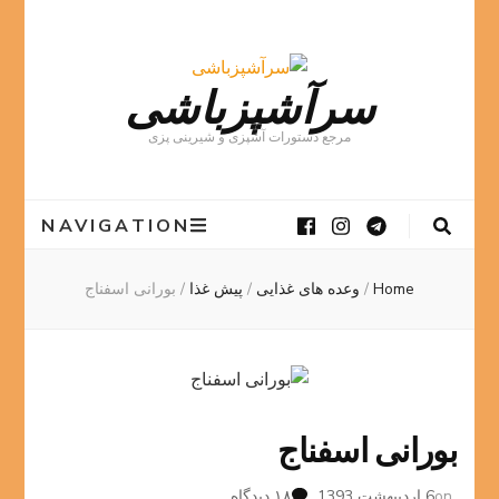
سرآشپزباشی
مرجع دستورات آشپزی و شیرینی پزی
NAVIGATION
Home
/
وعده های غذایی
/
پیش غذا
/
بورانی اسفناج
بورانی اسفناج
برای
on
6 اردیبهشت 1393
۱۸ دیدگاه