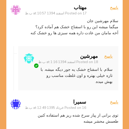
مهتاب
پاسخ
17 اسفند 1394 at 10:57 ب.ظ
Posted on
سلام مهرشین جان
میگما میشه این رو با اسفناج خشک هم آماده کرد؟
آخه مامان من عادت داره همه سبزی ها رو خشک کنه
مهرشین
پاسخ
18 اسفند 1394 at 1:16 ب.ظ
Posted on
سلام. با اسفناج خشک یه جور دیگه میشه. با
تازه خیلی بهتره و اون غلظت مناسب رو
بهش میده.
سمیرا
پاسخ
16 خرداد 1395 at 12:49 ب.ظ
Posted on
توی برانی از پیاز سرخ شده ریز هم استفاده کنین
طعمش محشر میشه