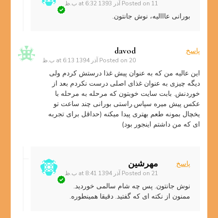
11 آذر 1393 at 6:32 ب.ظ
Posted on
بورانی عااالیه، نوش جانتون.
davod
پاسخ
20 آذر 1394 at 6:13 ب.ظ
Posted on
این عالیه من که به عنوان پیش غذا درستش کردم ولی
دیگه چیزی به عنوان غذای اصلی درست نکردم بعد از
خوردنش. بابت سایت خوبتون که مرحله به مرحله با
عکس پیش میره سپاس.راستی بورانی چند ساعت تو
یخچال بمونه طعم بهتری پیدا میکنه (حداقل برای تجربه
ای که من داشتم اینجور بود)
مهرشین
پاسخ
21 آذر 1394 at 8:41 ب.ظ
Posted on
نوش جانتون. پس چه شام سالمی خوردید.
ممنون از نکته ای که گفتید. دقیقا همینطوره.