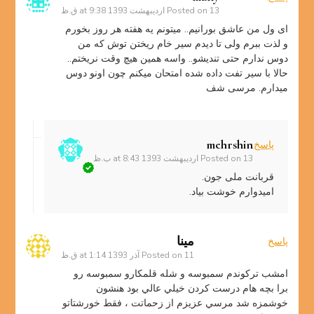
13 اردیبهشت 1393 at 9:38 ق.ظ
Posted on
ای ول من عاشق بورانیم.. میتونم یه هفته هر روز بخورم
و لذت ببرم ولی تا دیدم سیر خام ریختن توش که من
دوس ندارم حتی تندیشو.. واسه همین هیچ وقت نریختم..
حالا با سیر تفت داده شده امتحان میکنم چون اونو دوس
میدارم. مرسی شف
mehrshin
پاسخ
13 اردیبهشت 1393 at 8:43 ب.ظ
Posted on
قربانت ملی جون.
امیدوارم خوشت بیاد.
مينا
پاسخ
11 آذر 1393 at 1:14 ق.ظ
Posted on
امشب تركوندم سمبوسه و شله قلمكارو سمبوسه رو
برا بچه هام درست كردن خيلي عالي بود هنشون
خوشمزه شد مرسي عزيزم از زحماتت ، فقط خورشتاتو