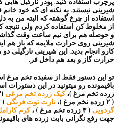
پرچرب استفاده کنید. پودر نارگیل هایی
شیرینی نیستند. یه نکته ای که خود خانم 
استفاده از چرخ گوشته که البته من به د
از مخلوط کن استفاده کردم ولی نتیجه کار
و حوصله هم برای نیم ساعت وقت گذاشت
شیرینی روی حرارت ملایمه که باز هم ای
کارو انجام بدید. این شیرینی نارگیلی د
حرارت گاز و بعد هم داخل فر.
تو این دستور فقط از سفیده تخم مرغ اس
باقیمونده رو میتونید در این دستورات است
زرده تخم مرغ )،
کیک زرده تخم مرغی
(۲ زرده تخم مرغ )،
( ۲ زرده تخم مرغ )،
تارت توت فرنگی
( ۳ زرده تخم مرغ ) ،
گردویی
( ۳ زرده تخم مرغ ) ،
کرم کارام
جهت رفع نگرانی بابت زرده های باقیمون