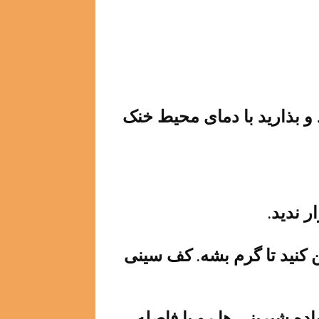
و بذارید با دمای محیط خنک
 ندید.
یگراد روشن کنید تا گرم بشه. کف سینی
ده شیرینی ها رو با فاصله