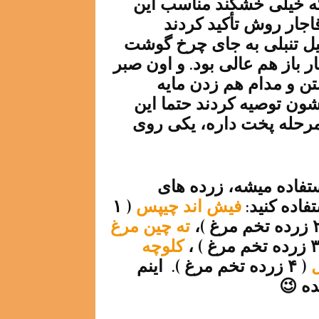
 که خیلی خشکند مناسب این
قاجار روش تأکید کردند
لیل تنبلی به جای چرخ گوشت
 باز هم عالی بود. و اون صبر
ن و مدام هم زدن مایه
شون توصیه کردند حتما این
و مرحله پخت داره، یکی روی
تفاده میشه، زرده های
فاده کنید:
فیش اند چیپس
( ۱
ته چین مرغ
کلوچه
ل
( ۴ زرده تخم مرغ ). اینم
ده 😉