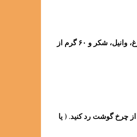
پودر نارگیل، نیمی از سفیده های تخم مرغ، وانیل، شکر و ۶۰ گرم از
ینکه مخلوط شدند، مواد رو ۲ بار از چرخ گوشت رد کنید. ( یا