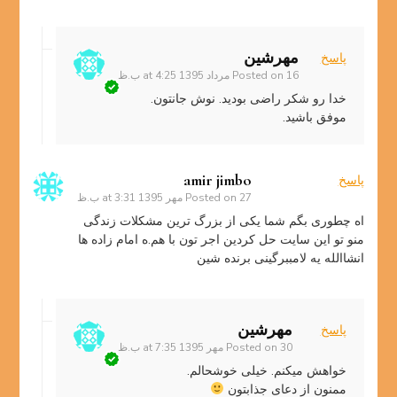
مهرشین
پاسخ
16 مرداد 1395 at 4:25 ب.ظ
Posted on
خدا رو شکر راضی بودید. نوش جانتون.
موفق باشید.
amir jimbo
پاسخ
27 مهر 1395 at 3:31 ب.ظ
Posted on
اه چطوری بگم شما یکی از بزرگ ترین مشکلات زندگی
منو تو این سایت حل کردین اجر تون با هم.ه امام زاده ها
انشاالله یه لامببرگینی برنده شین
مهرشین
پاسخ
30 مهر 1395 at 7:35 ب.ظ
Posted on
خواهش میکنم. خیلی خوشحالم.
ممنون از دعای جذابتون