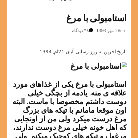
استامبولی با مرغ
برای
on
28 مهر 1393
۴۸ دیدگاه
استامبولی
با
مرغ
تاریخ آخرین به روز رسانی: آبان 21ام, 1394
استامبولی با مرغ یکی از غذاهای مورد
علاقه ی منه. یادمه از بچگی خیلی
دوست داشتم مخصوصا با ماست. البته
اون موقعا مامانم با تیکه های بزرگ
مرغ درست میکرد ولی من از اونجایی
که اهل خونه خیلی مرغ دوست ندارند،
مرغها رو تیکه های کوچیک میکنم. ولی