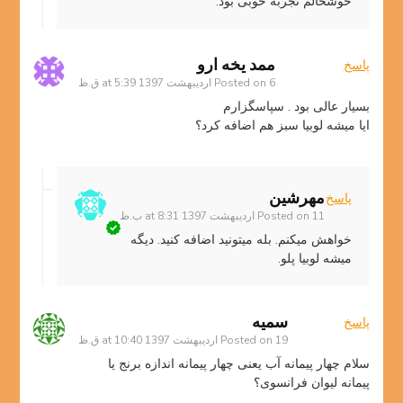
خوشحالم تجربه خوبی بود.
ممد يخه ارو
پاسخ
6 اردیبهشت 1397 at 5:39 ق.ظ
Posted on
بسیار عالى بود . سپاسگزارم
ایا میشه لوبیا سبز هم اضافه کرد؟
مهرشین
پاسخ
11 اردیبهشت 1397 at 8:31 ب.ظ
Posted on
خواهش میکنم. بله میتونید اضافه کنید. دیگه
میشه لوبیا پلو.
سمیه
پاسخ
19 اردیبهشت 1397 at 10:40 ق.ظ
Posted on
سلام چهار پیمانه آب یعنی چهار پیمانه اندازه برنج یا
پیمانه لیوان فرانسوی؟