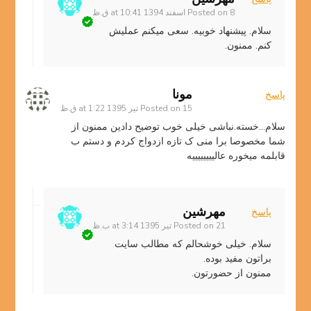
8 اسفند 1394 at 10:41 ق.ظ
Posted on
سلام. پیشنهاد خوبیه. سعی میکنم عملیش
کنم. ممنون.
مونا
پاسخ
15 تیر 1395 at 1:22 ق.ظ
Posted on
سلام…خسته.نباشی خیلی خوب توضیح دادین ممنون از
شما مخصوصا برا منی ک تازه ازدواج کردم و دستم ب
قابلمه میخوره عالییییییییه
مهرشین
پاسخ
21 تیر 1395 at 3:14 ب.ظ
Posted on
سلام. خیلی خوشحالم که مطالب سایت
براتون مفید بوده.
ممنون از حضورتون.