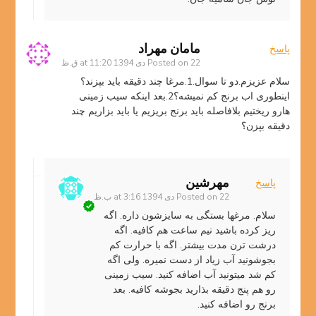
مامان مهراد
پاسخ
22 دی 1394 at 11:20 ق.ظ
Posted on
سلام عزیزم.دو تا سوال.1.مرغا چند دقیقه باید بپزند؟
اینطوری اب برنج کم نمیشه؟2.بعد اینکه سیب زمینی
هارو ریختیم بلافاصله باید برنج بریزیم یا باید بزاریم چند
دقیقه بپزن؟
مهرشین
پاسخ
22 دی 1394 at 3:16 ب.ظ
Posted on
سلام. مرغها بستگی به سایزشون داره. اگه
ریز کرده باشید نیم ساعت هم کافیه. اگه
درشت ترن مدت بیشتر. اگه با حرارت کم
بجوشونید آب زیاد از دست نمیره. ولی اگه
کم شد میتونید آب اضافه کنید. سیب زمینی
رو هم پنج دقیقه بذارید بجوشه کافیه. بعد
برنج رو اضافه کنید.