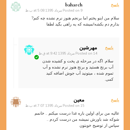
bahareh
پاسخ
9 مرداد 1395 at 5:08 ب.ظ
Posted on
سلام من اینو پختم اما برنجم هنوز نرم نشده چه کنم?
بذارم دم بکشه!نمیشه که یه راهی بگید لطفا
مهرشین
پاسخ
14 مرداد 1395 at 9:42 ق.ظ
Posted on
سلام. اگه در مرحله ی پخت و کشیده شدن
آب برنج هستید و برنج هنوز نرم نشده و آب
تموم شده ، میتونید آب جوش اضافه کنید
کمی.
معين
پاسخ
15 مرداد 1395 at 7:07 ب.ظ
Posted on
عالیه من برای اولین باره غذا درست میکنم .. خانمم
شوکه شد باورش نمیشه من درست کردم ..
سپاس از توضیح خوبتون