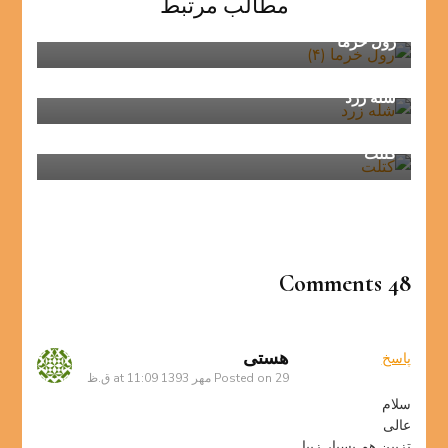
مطالب مرتبط
رول خرما
شله زرد
کتلت
48 Comments
هستی
پاسخ
29 مهر 1393 at 11:09 ق.ظ
Posted on
سلام
عالی
تزیین هم بسیار زیبا