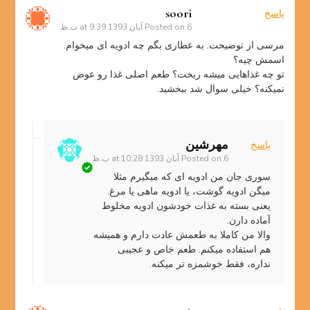
soori
پاسخ
6 آبان 1393 at 9:39 ب.ظ
Posted on
مرسی از توضیحت. به عطاری بگم چه ادویه ای میخوام.
اسمش چیه؟
تو چه غذاهایی میشه ریخت؟ طعم اصلی غذا رو عوض
نمیکنه؟ خیلی سوال شد ببخشید.
مهرشین
پاسخ
6 آبان 1393 at 10:28 ب.ظ
Posted on
سوری جان من ادویه ای که میگیرم مثلا
میگن ادویه گوشت، یا ادویه ماهی یا مرغ.
یعنی بسته به غذات خودشون ادویه مخلوط
آماده دارن.
والا من کاملا به طعمش عادت دارم و همیشه
هم استفاده میکنم. طعم خاص و عجیبی
نداره، فقط خوشمزه تر میکنه.