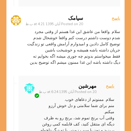
سیامک
پاسخ
20 آبان 1395 at 4:21 ب.ظ
Posted on
سلام .واقعا من عاشق این غذا هستم از وقتی مجرد
شدم دوست داشتم درست کنم واقعا خوشحال شدم
توضیح کامل دادین و امیدوارم آرامش واقعی تو زندگیت
جریان داشته باشه همیشه و خوشبخت باشین
فقط میخواستم بدونم چه جوری میشه اگه بخوایم ته
دیگ داشته باشه این غذا ممنون میشم اگه توضیح بدین
مهرشین
پاسخ
20 آبان 1395 at 6:24 ب.ظ
Posted on
سلام. ممنونم از دعاهای خوب.
منم برای شما سلامتی و دل خوش آرزو
میکنم.
وقتی آب برنج تموم شد، برنج رو به ظرف
دیگه ای منتقل کنید، کف قابلمه کمی روغن
بریزید و نون یا سیب زمینی یا ته دیگ دلخواه