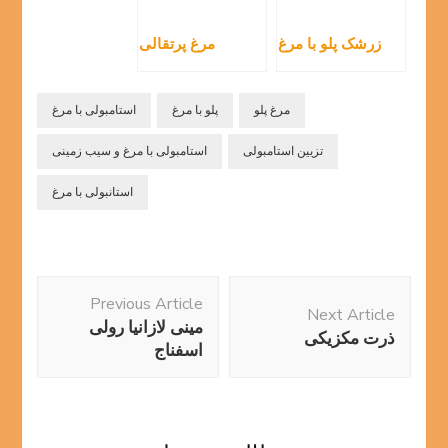
زرشک پلو با مرغ
مرغ پرتقالی
مرغ پلو
پلو با مرغ
استامبولی با مرغ
تزیین استامبولی
استامبولی با مرغ و سیب زمینی
استانبولی با مرغ
Post
Previous Article
Navigation
Next Article
مینی لازانیا رولی
ذرت مکزیکی
اسفناج