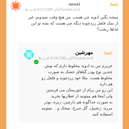
soori
پاسخ
6 آبان 1393 at 8:12 ب.ظ
Posted on
میشه بگین ادویه چی هست. من هیچ وقت نمیدونم. غیر
از نمک فلفل زردچوبه دیگه چی هست که بشه تو این
غذاها ریخت؟
مهرشین
پاسخ
6 آبان 1393 at 9:24 ب.ظ
Posted on
عزیزم من یه ادویه مخلوط دارم که توش
چندین نوع پودر گیاهای خشک به صورت
مخلوط هست. مثلا خود زردچوبه و فلفل رو
هم داره.
این رو من برام از خوزستان می فرستن
ولی اینجا هم میتونید از عطاریها بخرید.
به صورت جداگونه هم دارچین، زیره، پودر
مرزه، زنجبیل، گل سرخ، میخک و … میتونید
استفاده کنید.