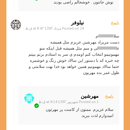
نوش جانتون . خوشحالم راضی بودید.
نیلوفر
پاسخ
24 مرداد 1397 at 8:47 ق.ظ
Posted on
سلاااااااااااااام.
دست مریزاد مهرشین عزیزم مثل همیشه
عاااااااااااااااالی و منم مثل همیشه قبل اینکه منو
مهمونیمو انتخاب کنم اومدم ی سر به استادم بزنم ببینم
چه خبره که با دستور این سالاد خوش رنگ و خوشمزه
حتما سالاد مهمونیم همین خواهد بود.خدا بهت سلامتی و
طول عمر بده مهربون
مهرشین
پاسخ
1 شهریور 1397 at 9:14 ق.ظ
Posted on
سلام عزیزم. ممنون از کامنت پر مهرتون.
امیدوارم لذت ببرید.