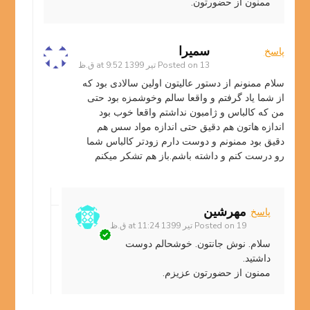
ممنون از حضورتون.
سمیرا
پاسخ
13 تیر 1399 at 9:52 ق.ظ
Posted on
سلام ممنونم از دستور عالیتون اولین سالادی بود که
از شما یاد گرفتم و واقعا سالم وخوشمزه بود حتی
من که کالباس و ژامبون نداشتم واقعا خوب بود
اندازه هاتون هم دقیق حتی اندازه مواد سس هم
دقیق بود ممنونم و دوست دارم زودتر کالباس شما
رو درست کنم و داشته باشم.باز هم تشکر میکنم
مهرشین
پاسخ
19 تیر 1399 at 11:24 ق.ظ
Posted on
سلام. نوش جانتون. خوشحالم دوست
داشتید.
ممنون از حضورتون عزیزم.