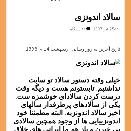
سالاد اندونزی
برای
on
25 تیر 1397
۱۶ دیدگاه
سالاد
اندونزی
تاریخ آخرین به روز رسانی: اردیبهشت 14ام, 1398
خیلی وقته دستور سالاد تو سایت
نداشتیم. تابستونم هست و دیگه وقت
درست کردن سالادای خوشمزه ست.
یکی از سالادهای پرطرفدار سالهای
اخیر سالاد اندونزیه. البته مطمئنا خود
اندونزییایی ها از وجود همچین سالادی
بی خبرن و باز هم ما ایرانی های خلاق