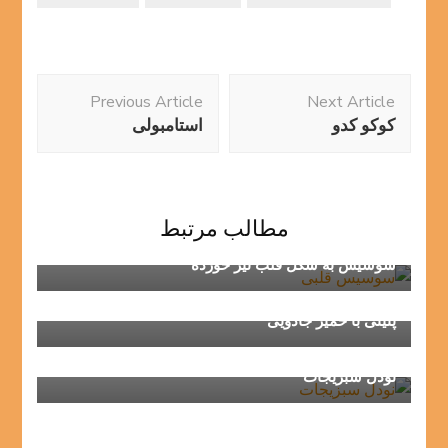
Post
Previous Article
Next Article
Navigation
کوکو کدو
استامبولی
مطالب مرتبط
سوسیس به شکل قلب تیر خورده
پنینی با خمیر جادویی
نودل سبزیجات