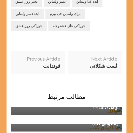
ایده غذا ولنتاین
دسر ولنتاین
دسر روز عشق
برای ولنتاین چی بپزم
ایده دسر ولنتاین
خوراکی های عشقولانه
خوراکی روز عشق
Post
Previous Article
Next Article
Navigation
تُست شکلاتی
فوندانت
مطالب مرتبط
وافل (Waffle)
پاناکوتای گلاب