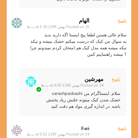
الهام
پاسخ
25 بهمن 1395 at 1:30 ب.ظ
Posted on
سلام عالی هستن لطفا پیج اینستا اگه دارید بدید
یه سوال من کیک که درست میکنم خشک میشه و تیکه
تیکه میشه همه مدل کیک هم امتحان کردم نمیدونم چرا
؟ میشه راهنماییم کنین
مهرشین
پاسخ
28 بهمن 1395 at 8:05 ب.ظ
Posted on
سلام. اینستاگرام من sarashpazbashi
خشک شدن کیک میتونه علتش زیاد پختنش
باشه. در اندازه گیری مواد هم دقت کنید.
Fati
پاسخ
19 بهمن 1397 at 5:52 ب.ظ
Posted on