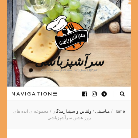
سرآشپزباشی
مرجع دستورات آشپزی و شیرینی پزی
NAVIGATION
Home
/
مناسبتی
/
ولنتاین و سپندارمذگان
/
مجموعه ی ایده های
روز عشق سرآشپزباشی