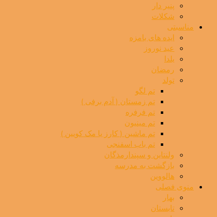
پنیر دار
شکلات
مناسبتی
ایده های بامزه
عید نوروز
یلدا
رمضان
تولد
تم لگو
تم زمستان ( آدم برفی )
تم فرفره
تم مینیون
تم ماشین ( کارز یا مک کویین )
تم باب اسفنجی
ولنتاین و سپندارمذگان
بازگشت به مدرسه
هالووین
منوی فصلی
بهار
تابستان