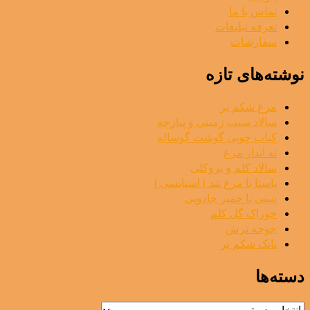
تماس با ما
تعرفه تبلیغات
سفارشات
نوشته‌های تازه
مرغ شکم پر
سالاد سیب زمینی و پیازچه
کباب چوبی گوشت گوساله
ته انداز مرغ
سالاد کلم و بروکلی
پاستا با مرغ تند ( اسپایسی )
پنینی با خمیر جادویی
خوراک گل کلم
جوجه ترش
نانک شکم پر
دسته‌ها
دسته‌ها