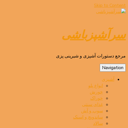
Skip to Content
سرآشپزباشی
مرجع دستورات آشپزی و شیرینی پزی
Navigation
آشپزی
انواع پلو
خورش
خوراک
غذای سنتی
سوپ و آش
ساندویچ و اسنک
سالاد