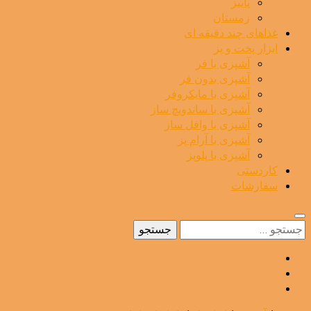
پاییز
زمستان
غذاهای چند دقیقه ای
ابزار پخت و پز
آشپزی با فر
آشپزی بدون فر
آشپزی با مایکروفر
آشپزی با ساندویچ ساز
آشپزی با وافل ساز
آشپزی با آرام پز
آشپزی با پلوپز
کاردستی
سفارشات
جستجو
برای: