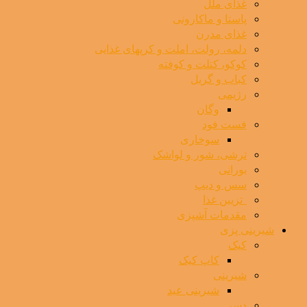
غذای ملل
پاستا و ماکارونی
غذای مدرن
دلمه، رولت، املت و کرپهای غذایی
کوکو، کتلت و کوفته
کباب و گریل
رژیمی
وگان
فست فود
سوخاری
ترشی، شور و لواشک
بورانی
سس و دیپ
⁯ ‌ تزیین غذا
مقدمات آشپزی
شیرینی پزی
کیک
کاپ کیک
شیرینی
شیرینی عید
دسر