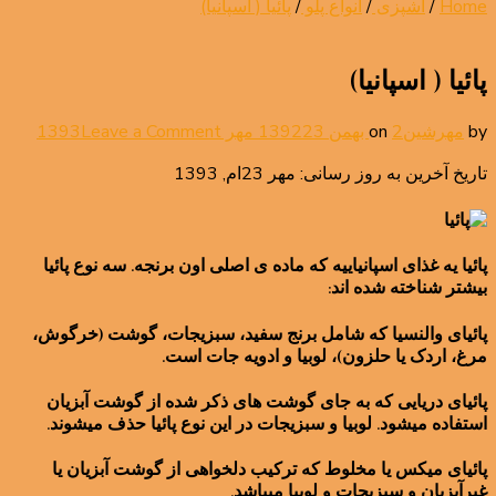
Home
/
آشپزی
/
انواع پلو
/
پائیا ( اسپانیا)
پائیا ( اسپانیا)
on
by
مهرشین
2 بهمن 1392
on
23 مهر 1393
Leave a Comment
پائیا
تاریخ آخرین به روز رسانی: مهر 23ام, 1393
(
اسپانی
پائیا یه غذای اسپانیاییه که ماده ی اصلی اون برنجه. سه نوع پائیا
بیشتر شناخته شده اند:
پائیای والنسیا که شامل برنج سفید، سبزیجات، گوشت (خرگوش،
مرغ، اردک یا حلزون)، لوبیا و ادویه جات است.
پائیای دریایی که به جای گوشت های ذکر شده از گوشت آبزیان
استفاده میشود. لوبیا و سبزیجات در این نوع پائیا حذف میشوند.
پائیای میکس یا مخلوط که ترکیب دلخواهی از گوشت آبزیان یا
غیرآبزیان و سبزیجات و لوبیا میباشد.