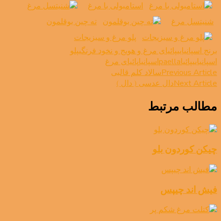
استامبولی با مرغ
شنیتسل مرغ
ته چین بوقلمون
پلو مرغ و سبزیجات
برنج اسپانیایی
پائیای مرغ و هویج و نخود فرنگی
پلو
اسپانیایی
پائیا
paella
اسپانیا
پائیای مرغ
Post
Previous Article
سالاد کلم قالبی
Next Article
دال عدسی ( دال )
Navigation
مطالب مرتبط
چیکن کوردون بلو
فیش اند چیپس