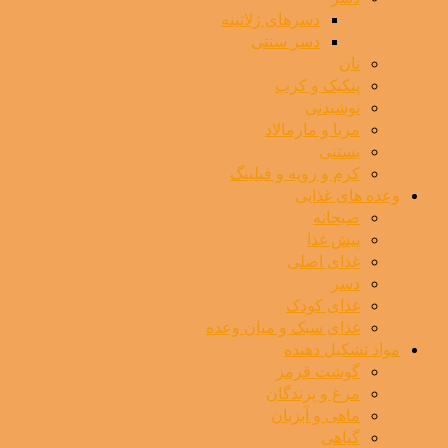
دسرهای ژلاتینه
دسر سنتی
نان
پنکیک و کرپ
نوشیدنی
مربا و مارمالاد
بستنی
کرم و رویه و فیلینگ
وعده های غذایی
صبحانه
پیش غذا
غذای اصلی
دسر
غذای کودک
غذای سبک و میان وعده
مواد تشکیل دهنده
گوشت قرمز
مرغ و پرندگان
ماهی و آبزیان
گیاهی