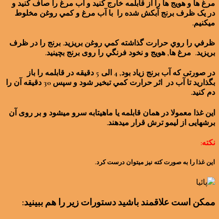
مرغ ها و هويج ها را از قابلمه خارج کنید و آب مرغ را صاف کنید و
در يک ظرف برنج آبکش شده را با آب مرغ و کمي روغن مخلوط
ميکنيم.
ظرفي را روي حرارت گذاشته کمي روغن بریزید. برنج را در ظرف
بریزید. مرغ ها, هويج و نخود فرنگي را روی برنج بچینید.
در صورتی که آب برنج زیاد بود, 4 الی 5 دقيقه در قابلمه را باز
بگذارید تا آب در اثر حرارت کمي تبخير شود و سپس 30 دقيقه آن را
دم کنید.
اين غذا معمولا در همان قابلمه يا ماهيتابه سرو ميشود و بر روی آن
برشهایی از لیمو ترش قرار میدهند.
نکته:
این غذا را به صورت کته نیز میتوان درست کرد.
ممکن است علاقمند باشید دستورات زیر را هم ببینید: