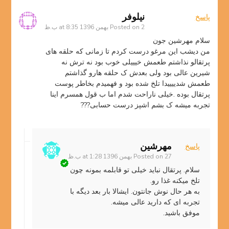
نيلوفر
پاسخ
2 بهمن 1396 at 8:35 ب.ظ
Posted on
سلام مهرشین جون
من دیشب این مرغو درست کردم تا زمانی که حلقه های
پرتقالو نذاشتم طعمش خیییلی خوب بود نه ترش نه
شیرین عالی بود ولی بعدش ک حلقه هارو گذاشتم
طعمش شدییییدا تلخ شده بود و فهمیدم بخاطر پوست
پرتقال بوده .خیلی ناراحت شدم اما ب قول همسرم اینا
تجربه میشه ک بشم اشپز درست حسابی???
مهرشین
پاسخ
27 بهمن 1396 at 1:28 ب.ظ
Posted on
سلام. پرتقال نباید خیلی تو قابلمه بمونه چون
تلخ میکنه غذا رو.
به هر حال نوش جانتون. ایشالا بار بعد دیگه با
تجربه ای که دارید عالی میشه.
موفق باشید.