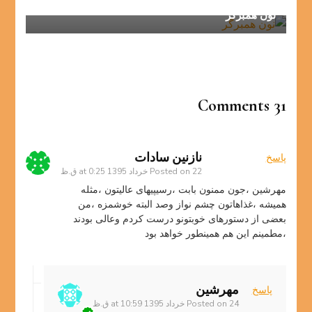
نون همبرگر
31 Comments
نازنین سادات
پاسخ
22 خرداد 1395 at 0:25 ق.ظ
Posted on
مهرشین ،جون ممنون بابت ،رسیپیهای عالیتون ،مثله
همیشه ،غذاهاتون چشم نواز وصد البته خوشمزه ،من
بعضی از دستورهای خوبتونو درست کردم وعالی بودند
،مطمینم این هم همینطور خواهد بود
مهرشین
پاسخ
24 خرداد 1395 at 10:59 ق.ظ
Posted on