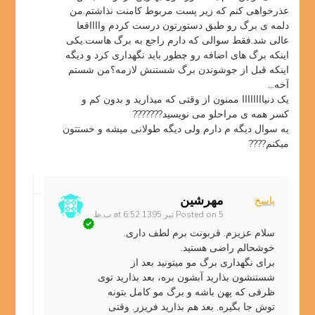
عذرخواهی کنم که زیر پست مربوط کامنت نذاشتم.من
دلمه ی برگ رو طبق دستورتون درست کردم وااااقعا
عالی شد.فقط سوالی که دارم راجع به برگ هاست.یکی
اینکه برگ های اضافه رو چطور باید نگهداری کرد و دیگه
اینکه قبل از جوشوندن برگ شستنش لازمه؟من شستم
آخه…
یک دنیاااااااا ممنون از وقتی که میذارید و بدون کم و
کسر همه ی مراحلو می نویسید???????
یه سوال دیگه م دارم ولی دیگه طولانی میشه و خستتون
میکنم????
مهرشین
پاسخ
5 تیر 1395 at 6:52 ب.ظ
Posted on
سلام عزیزم. قربونت برم لطف داری.
خوشحالم راضی هستید.
برای نگهداری برگ مو میتونید بعد از
شستنشون بذارید آبشون بره، بعد بذارید توی
ظرفی که پهن باشه و برگ مو کامل بتونه
توش جا بگیره. بعد هم بذارید فریزر. وقتی