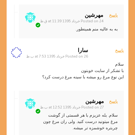
مهرشین
پاسخ
24 خرداد 1395 at 11:39 ق.ظ
Posted on
به به عالیه منم همینطور.
سارا
پاسخ
26 خرداد 1395 at 7:53 ب.ظ
Posted on
سلام
با تشکر از سایت خوبتون
این نوع مرغ رو میشه با سینه مرغ درست کرد؟
مهرشین
پاسخ
27 خرداد 1395 at 12:52 ب.ظ
Posted on
سلام. بله عزیزم با هر قسمتی از گوشت
مرغ میتونید درست کنید. ولی ران مرغ چون
چربتره خوشمزه تر میشه.