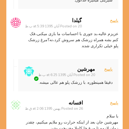
شیرینی میگیره غذاتون.
گیلدا
پاسخ
20 آبان 1395 at 5:39 ب.ظ
Posted on
عزیزم عالیه،بد جوری با احساسات ما بازی میکنی،فک
کنم بشه همراه زرشک هم سروش کرد،نه؟مرغ زرشک
پلو خیلی تکراری شده.
مهرشین
پاسخ
20 آبان 1395 at 6:25 ب.ظ
Posted on
دقیقا همینطوره. با زرشک پلو هم عالی میشه.
افسانه
پاسخ
26 بهمن 1395 at 2:06 ق.ظ
Posted on
با سلام
مهرشین جان بعد از اینکه حرارت رو ملایم میکنیم، چقدر
زمان لازمه تا مرغ خا کاملا مغزپخت بشن.