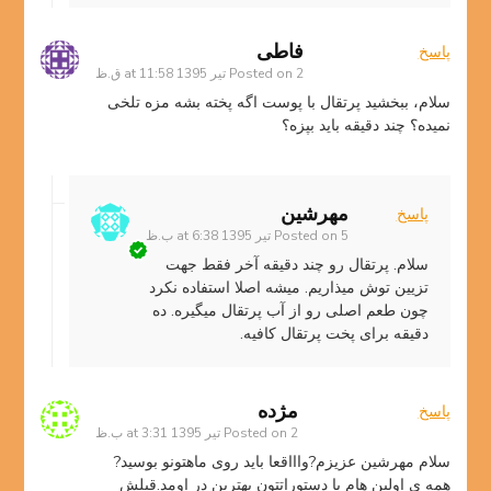
فاطی
پاسخ
2 تیر 1395 at 11:58 ق.ظ
Posted on
سلام، ببخشید پرتقال با پوست اگه پخته بشه مزه تلخی
نمیده؟ چند دقیقه باید بپزه؟
مهرشین
پاسخ
5 تیر 1395 at 6:38 ب.ظ
Posted on
سلام. پرتقال رو چند دقیقه آخر فقط جهت
تزیین توش میذاریم. میشه اصلا استفاده نکرد
چون طعم اصلی رو از آب پرتقال میگیره. ده
دقیقه برای پخت پرتقال کافیه.
مژده
پاسخ
2 تیر 1395 at 3:31 ب.ظ
Posted on
سلام مهرشین عزیزم?واااقعا باید روی ماهتونو بوسید?
همه ی اولین هام با دستوراتتون بهترین در اومد.قبلش